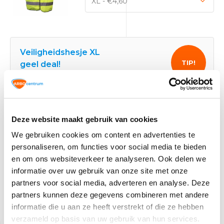
Veiligheidshesje XL
TIP!
geel deal!
Veiligheidshesje geel
9,66
Normaal:
Deze website maakt gebruik van cookies
1,38
Je bespaart:
(14% Korting)
We gebruiken cookies om content en advertenties te
Totaalbedrag:
8,28
personaliseren, om functies voor social media te bieden
en om ons websiteverkeer te analyseren. Ook delen we
Toevoegen aan winkelwagen
informatie over uw gebruik van onze site met onze
partners voor social media, adverteren en analyse. Deze
partners kunnen deze gegevens combineren met andere
informatie die u aan ze heeft verstrekt of die ze hebben
Gerelateerde producten
verzameld op basis van uw gebruik van hun services.