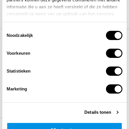
informatie die u aan ze heeft verstrekt of die ze hebben
verzameld op basis van uw gebruik van hun services.
2,50
3,30
(2,73 Incl. btw)
(3,60 Incl. btw)
Toestemmingsselectie
Noodzakelijk
Voorkeuren
Statistieken
EHBO koffer A
Marketing
60,70
(66,16 Incl. btw)
Details tonen