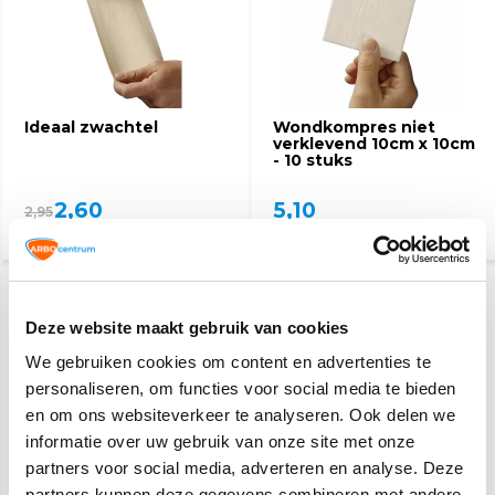
Ideaal zwachtel
Wondkompres niet
verklevend 10cm x 10cm
- 10 stuks
2,60
5,10
2,95
(2,83 Incl. btw)
(5,56 Incl. btw)
Deze website maakt gebruik van cookies
We gebruiken cookies om content en advertenties te
personaliseren, om functies voor social media te bieden
en om ons websiteverkeer te analyseren. Ook delen we
informatie over uw gebruik van onze site met onze
partners voor social media, adverteren en analyse. Deze
Hot / Cold pack
Desinfectie lotion
partners kunnen deze gegevens combineren met andere