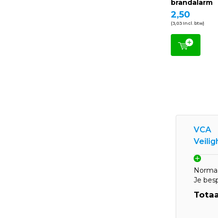
brandalarm
2,50
(3,03 Incl. btw)
VCA
Veili
Normaa
Je bes
Totaa