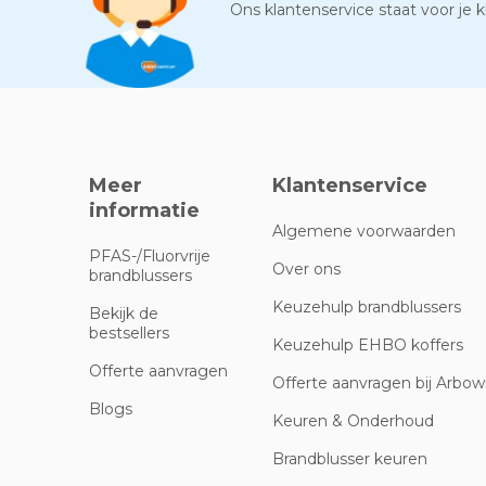
Ons klantenservice staat voor je kl
Meer
Klantenservice
informatie
Algemene voorwaarden
PFAS-/Fluorvrije
Over ons
brandblussers
Keuzehulp brandblussers
Bekijk de
bestsellers
Keuzehulp EHBO koffers
Offerte aanvragen
Offerte aanvragen bij Arbowi
Blogs
Keuren & Onderhoud
Brandblusser keuren