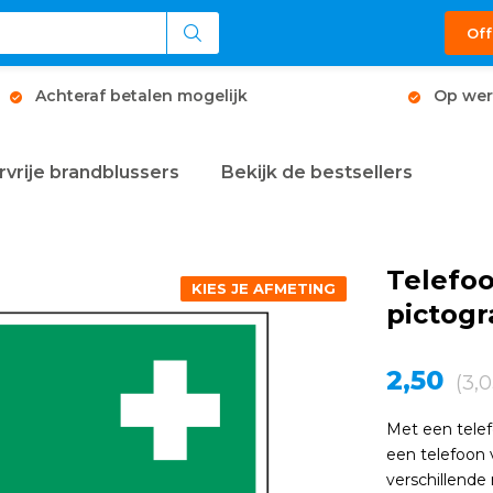
Off
Achteraf betalen mogelijk
Op wer
rvrije brandblussers
Bekijk de bestsellers
Telefo
KIES JE AFMETING
pictog
2,50
(3,0
Met een telef
een telefoon 
verschillende