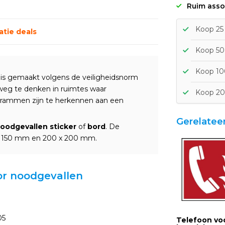
Ruim asso
Koop 25 
tie deals
Koop 50 
Koop 100
is gemaakt volgens de veiligheidsnorm
 weg te denken in ruimtes waar
Koop 20
ogrammen zijn te herkennen aan een
Gerelatee
oodgevallen sticker
of
bord
. De
 x 150 mm en 200 x 200 mm.
oor noodgevallen
05
Telefoon vo