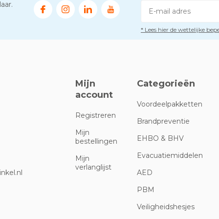
aar.
* Lees hier de wettelijke be
Mijn
Categorieën
account
Voordeelpakketten
Registreren
Brandpreventie
Mijn
EHBO & BHV
bestellingen
Evacuatiemiddelen
Mijn
verlanglijst
nkel.nl
AED
PBM
Veiligheidshesjes