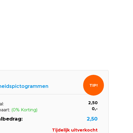
TIP!
gheidspictogrammen
2,50
l:
0,-
paart:
(0% Korting)
lbedrag:
2,50
Tijdelijk uitverkocht