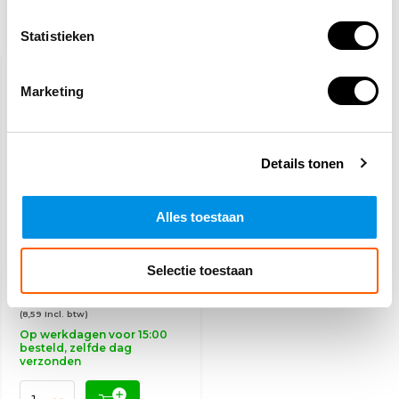
Recent bekeken
Statistieken
AANBIEDING
-11%
Marketing
Details tonen
Alles toestaan
Veiligheidsbretels
Selectie toestaan
7,10
7,95
(8,59 Incl. btw)
Op werkdagen voor 15:00
besteld, zelfde dag
verzonden