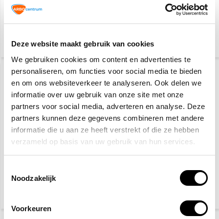
fleece geel
23,07
35,70
34,95
Deze website maakt gebruik van cookies
(27,91 Incl. btw)
(43,20 Incl. btw)
We gebruiken cookies om content en advertenties te
personaliseren, om functies voor social media te bieden
en om ons websiteverkeer te analyseren. Ook delen we
informatie over uw gebruik van onze site met onze
partners voor social media, adverteren en analyse. Deze
partners kunnen deze gegevens combineren met andere
informatie die u aan ze heeft verstrekt of die ze hebben
verzameld op basis van uw gebruik van hun services.
Reflecterend regenpak
Veiligheidspet high
visibility
Toestemmingsselectie
Noodzakelijk
22,40
7,70
(27,10 Incl. btw)
(9,32 Incl. btw)
Voorkeuren