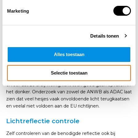
Ook verhoog je de mate van
herkenbaarheid
. Zo worden
de hesjes bijvoorbeeld vaak gebruikt tijdens
Marketing
sportevenementen om zo de verschillende teams en
spelers goed uit elkaar te houden. Met diverse kleuren
zorgt je dat elke unit, elk team of elke speler, zich goed
Details tonen
kan onderscheiden van andere.
Alles toestaan
Reflectie veiligheidshesjes
De
reflecterende eigenschappen van veiligheidshesjes
die
Selectie toestaan
voldoen aan de Europese veiligheidsnormen zorgen
ervoor dat ze al bij weinig licht toch goed gaan opvallen in
het donker. Onderzoek van zowel de ANWB als ADAC laat
zien dat veel hesjes vaak onvoldoende licht terugkaatsen
en veelal niet voldoen aan de EU richtlijnen.
Lichtreflectie controle
Zelf controleren van de benodigde reflectie ook bij