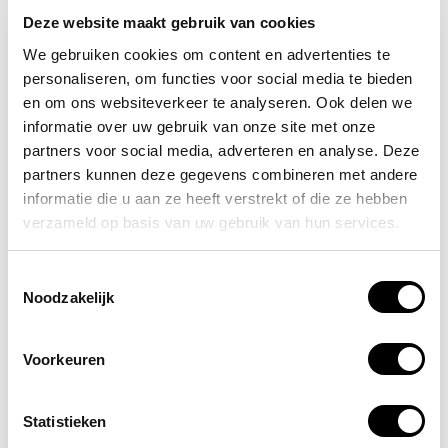
Deze website maakt gebruik van cookies
Bestel jouw voorraad veiligheidshesjes vandaag nog en je
We gebruiken cookies om content en advertenties te
ontvangt ze de volgende dag al in huis. Verhoog
personaliseren, om functies voor social media te bieden
eenvoudig de veiligheid op het kantoor of in jouw
en om ons websiteverkeer te analyseren. Ook delen we
bedrijfspand en zorg ervoor dat je altijd de juiste hesjes op
informatie over uw gebruik van onze site met onze
voorraad hebt. Nieuwsgierig naar hoe je voor meer
partners voor social media, adverteren en analyse. Deze
veiligheid kunt zorgen op de werkvloer? Bekijk dan ook
onze BHV cursussen voor een optimale veiligheid voor
partners kunnen deze gegevens combineren met andere
elke werkomgeving.
informatie die u aan ze heeft verstrekt of die ze hebben
verzameld op basis van uw gebruik van hun services.
Voordelen veiligheidshesjes
Toestemmingsselectie
Veiligheidshesjes zijn handig en kunnen op vele
Noodzakelijk
momenten goed gebruikt worden. Met een
veiligheidshesje ga je voor een optimale
zichtbaarheid
en
kun je werkzaamheden waarbij een hoge mate van
Voorkeuren
zichtbaarheid van belang is, vele malen veiliger uitvoeren.
Activiteiten waaraan je kunt denken zijn bijvoorbeeld
Statistieken
werkzaamheden naast de weg of tijdens noodsituaties.