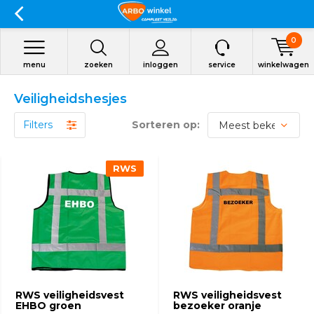
0
menu
zoeken
inloggen
service
winkelwagen
Veiligheidshesjes
Filters
Sorteren op:
RWS
RWS veiligheidsvest
RWS veiligheidsvest
EHBO groen
bezoeker oranje