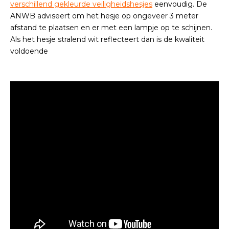
verschillend gekleurde veiligheidshesjes
eenvoudig. De
ANWB adviseert om het hesje op ongeveer 3 meter
afstand te plaatsen en er met een lampje op te schijnen.
Als het hesje stralend wit reflecteert dan is de kwaliteit
voldoende