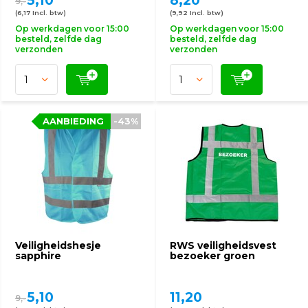
5,10
8,20
9,-
(6,17 Incl. btw)
(9,92 Incl. btw)
Op werkdagen voor 15:00
Op werkdagen voor 15:00
besteld, zelfde dag
besteld, zelfde dag
verzonden
verzonden
AANBIEDING
-43%
Veiligheidshesje
RWS veiligheidsvest
sapphire
bezoeker groen
5,10
11,20
9,-