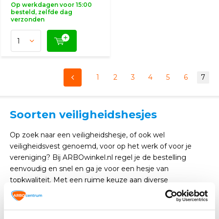
Op werkdagen voor 15:00
besteld, zelfde dag
verzonden
1
2
3
4
5
6
7
Soorten veiligheidshesjes
Op zoek naar een veiligheidshesje, of ook wel
veiligheidsvest genoemd, voor op het werk of voor je
vereniging? Bij ARBOwinkel.nl regel je de bestelling
eenvoudig en snel en ga je voor een hesje van
topkwaliteit. Met een ruime keuze aan diverse
veiligheidsvesten, kun je eenvoudig vergelijken welk
model het beste bij jouw bedrijf past en kun je vervolgens
het product volledig op jouw voorkeuren afstemmen.