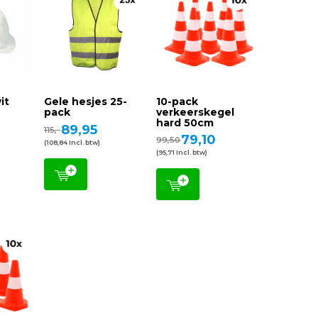
it
Gele hesjes 25-
10-pack
pack
verkeerskegel
hard 50cm
89,95
115,-
79,10
99,50
(108,84 Incl. btw)
(95,71 Incl. btw)