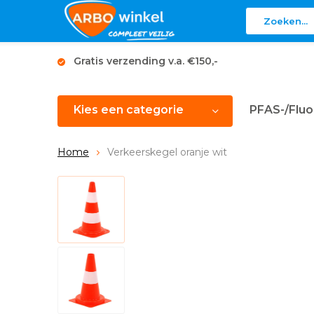
Gratis verzending v.a. €150,-
Kies een categorie
PFAS-/Fluo
Home
Verkeerskegel oranje wit