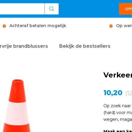
Off
Achteraf betalen mogelijk
Op wer
rvrije brandblussers
Bekijk de bestsellers
Verkeer
10,20
(1
Op zoek naar 
(hard) voor m
wegen, magazi
Maak een k