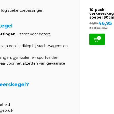
10-pack
logistieke toepassingen
verkeerskeg
soepel 30c
46,95
69,50
kegel
(56,81 Incl. btw)
ttingen
– zorgt voor betere
van een laadklep bij vrachtwagens en
ainingen, gymzalen en sportvelden
eaal voor het afzetten van gevaarlijke
eerskegel?
arheid
 gebruik