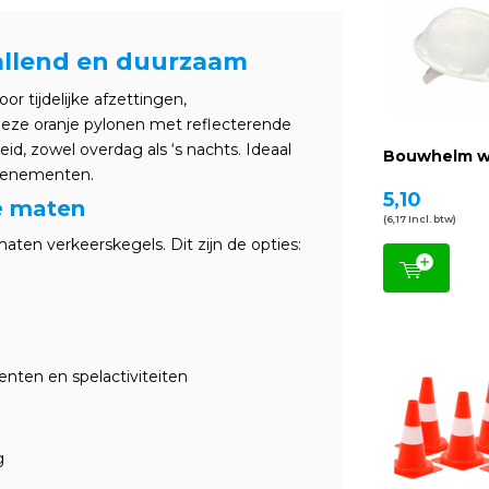
vallend en duurzaam
oor tijdelijke afzettingen,
eze oranje pylonen met reflecterende
d, zowel overdag als ‘s nachts. Ideaal
Bouwhelm w
evenementen.
5,10
de maten
(6,17 Incl. btw)
aten verkeerskegels. Dit zijn de opties:
nten en spelactiviteiten
g