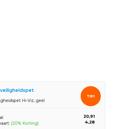
 veiligheidspet
TIP!
ligheidspet Hi-Viz, geel
20,91
l:
4,28
paart:
(20% Korting)