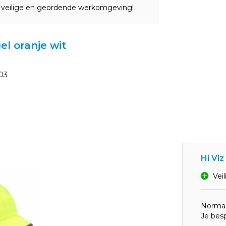
 veilige en geordende werkomgeving!
el oranje wit
03
Hi Viz
Vei
Normaa
Je bes