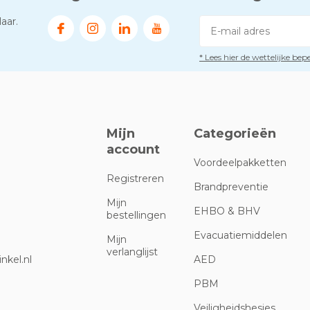
aar.
* Lees hier de wettelijke be
Mijn
Categorieën
account
Voordeelpakketten
Registreren
Brandpreventie
Mijn
EHBO & BHV
bestellingen
Evacuatiemiddelen
Mijn
verlanglijst
nkel.nl
AED
PBM
Veiligheidshesjes