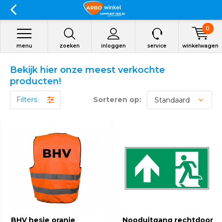
0
menu
zoeken
inloggen
service
winkelwagen
Bekijk hier onze meest verkochte
producten!
Filters
Sorteren op:
BHV hesje oranje
Nooduitgang rechtdoor