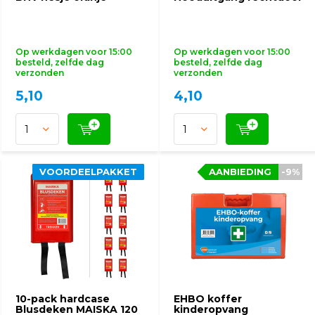
Op werkdagen voor 15:00
Op werkdagen voor 15:00
besteld, zelfde dag
besteld, zelfde dag
verzonden
verzonden
5,10
4,10
VOORDEELPAKKET
VOORDEELPAKKET
AANBIEDING
AANBIEDING
-9%
-9%
10-pack hardcase
EHBO koffer
Blusdeken MAISKA 120
kinderopvang