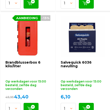
AANBIEDING
AANBIEDING
-13%
-13%
Brandblusserbox 6
Salvequick 6036
kilo/liter
navulling
Op werkdagen voor 15:00
Op werkdagen voor 15:00
besteld, zelfde dag
besteld, zelfde dag
verzonden
verzonden
43,40
6,10
49,95