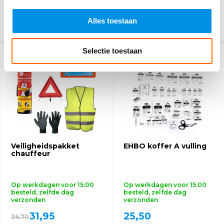
70,40
142,80
169,95
Alles toestaan
Selectie toestaan
AANBIEDING
AANBIEDING
-13%
-13%
Veiligheidspakket
EHBO koffer A vulling
chauffeur
Op werkdagen voor 15:00
Op werkdagen voor 15:00
besteld, zelfde dag
besteld, zelfde dag
verzonden
verzonden
31,95
25,50
36,70