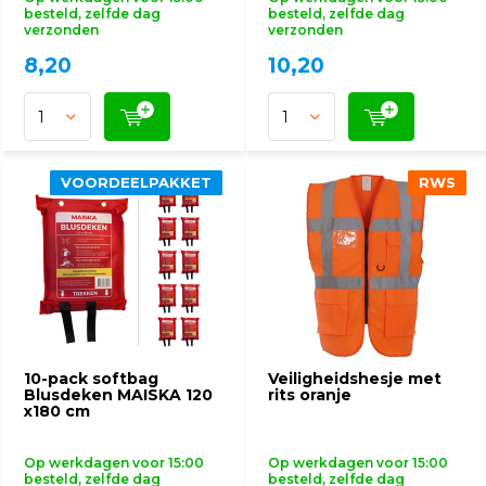
besteld, zelfde dag
besteld, zelfde dag
verzonden
verzonden
8,20
10,20
VOORDEELPAKKET
VOORDEELPAKKET
RWS
RWS
10-pack softbag
Veiligheidshesje met
Blusdeken MAISKA 120
rits oranje
x180 cm
Op werkdagen voor 15:00
Op werkdagen voor 15:00
besteld, zelfde dag
besteld, zelfde dag