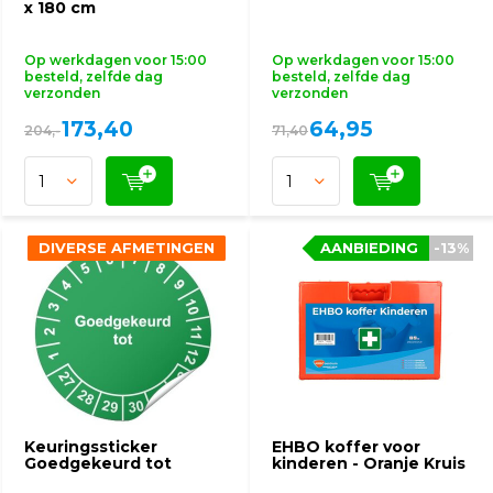
x 180 cm
Op werkdagen voor 15:00
Op werkdagen voor 15:00
besteld, zelfde dag
besteld, zelfde dag
verzonden
verzonden
173,40
64,95
204,-
71,40
DIVERSE AFMETINGEN
DIVERSE AFMETINGEN
AANBIEDING
AANBIEDING
-13%
-13%
Keuringssticker
EHBO koffer voor
Goedgekeurd tot
kinderen - Oranje Kruis