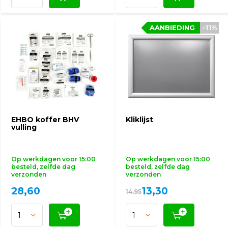
AANBIEDING
AANBIEDING
-11%
-11%
EHBO koffer BHV
Kliklijst
vulling
Op werkdagen voor 15:00
Op werkdagen voor 15:00
besteld, zelfde dag
besteld, zelfde dag
verzonden
verzonden
28,60
13,30
14,95