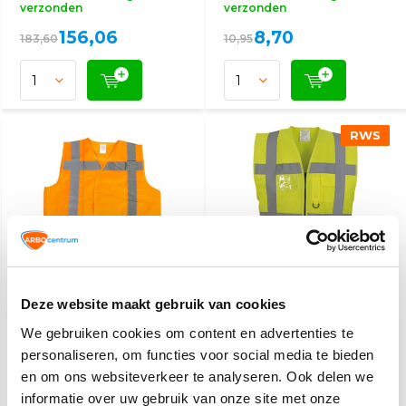
verzonden
verzonden
156,06
8,70
183,60
10,95
RWS
RWS
RWS hesje oranje
Veiligheidshesje met
Deze website maakt gebruik van cookies
rits geel
We gebruiken cookies om content en advertenties te
personaliseren, om functies voor social media te bieden
Op werkdagen voor 15:00
Op werkdagen voor 15:00
en om ons websiteverkeer te analyseren. Ook delen we
besteld, zelfde dag
besteld, zelfde dag
verzonden
verzonden
informatie over uw gebruik van onze site met onze