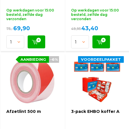
Op werkdagen voor 15:00
Op werkdagen voor 15:00
besteld, zelfde dag
besteld, zelfde dag
verzonden
verzonden
69,90
43,40
75,-
49,95
AANBIEDING
AANBIEDING
-6%
-6%
VOORDEELPAKKET
VOORDEELPAKKET
Afzetlint 500 m
3-pack EHBO koffer A