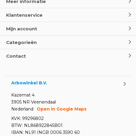
Meer informatie
Klantenservice
Wereld Eerste Hulp Dag 2025
- Leer EHBO red levens
Mijn account
Door
Marco van Arbowinkel.nl
Categorieën
Oogspoel flessen en
Contact
Oogdouches - Wat je moet
weten
Door
Marco van Arbowinkel.nl
Arbowinkel B.V.
Kazemat 4
3905 NR Veenendaal
Nederland
Open in Google Maps
KVK: 99296802
BTW: NL868922845B01
IBAN: NL91 INGB 0006 3590 60