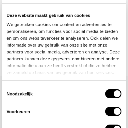
laatste nieuwtjes, acties en meer?
Schrijf je in voor onze nieuwsbrief!
Deze website maakt gebruik van cookies
Abonneer
We gebruiken cookies om content en advertenties te
personaliseren, om functies voor social media te bieden
en om ons websiteverkeer te analyseren. Ook delen we
informatie over uw gebruik van onze site met onze
partners voor social media, adverteren en analyse. Deze
partners kunnen deze gegevens combineren met andere
informatie die u aan ze heeft verstrekt of die ze hebben
verzameld op basis van uw gebruik van hun services.
Laat een reactie achter
Toestemmingsselectie
Noodzakelijk
Naam
Voorkeuren
*Uw e-mailadres wordt niet gepubliceerd
E-mail