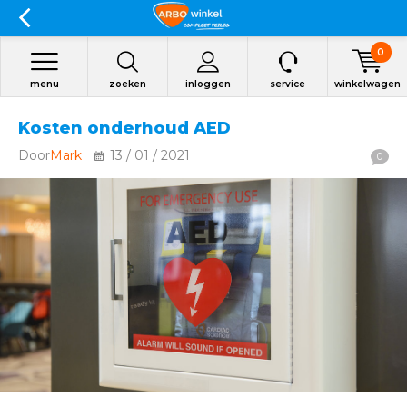
0
menu
zoeken
inloggen
service
winkelwagen
Kosten onderhoud AED
Door
Mark
13 / 01 / 2021
0