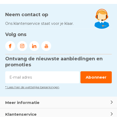
AED-apparaten - Welke past
bij jouw situatie?
Door
Marco van Arbowinkel.nl
Neem contact op
Ons klantenservice staat voor je klaar.
Gezond én praktisch veilig
Volg ons
werken - RI&E als basis
Door
Marco van Arbowinkel.nl
Ontvang de nieuwste aanbiedingen en
Voorkom brand met
rookmelders, hittemelders en
promoties
blusdekens
Door
Marco van Arbowinkel.nl
Abonneer
* Lees hier de wettelijke beperkingen
Dag van de BHV - Als elke
seconde telt
Door
Marco van Arbowinkel.nl
Meer informatie
Klantenservice