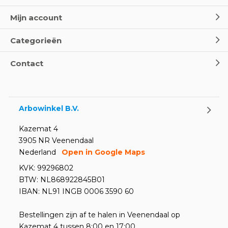
Wereld Eerste Hulp Dag 2025
- Leer EHBO red levens
Mijn account
Door
Marco van Arbowinkel.nl
Categorieën
Oogspoel flessen en
Contact
Oogdouches - Wat je moet
weten
Door
Marco van Arbowinkel.nl
Arbowinkel B.V.
Kazemat 4
3905 NR Veenendaal
Nederland
Open in Google Maps
KVK: 99296802
BTW: NL868922845B01
IBAN: NL91 INGB 0006 3590 60
Bestellingen zijn af te halen in Veenendaal op
Kazemat 4 tussen 8:00 en 17:00.