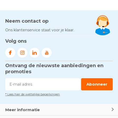
AED-apparaten - Welke past
bij jouw situatie?
Door
Marco van Arbowinkel.nl
Neem contact op
Ons klantenservice staat voor je klaar.
Gezond én praktisch veilig
Volg ons
werken - RI&E als basis
Door
Marco van Arbowinkel.nl
Ontvang de nieuwste aanbiedingen en
Voorkom brand met
rookmelders, hittemelders en
promoties
blusdekens
Door
Marco van Arbowinkel.nl
Abonneer
* Lees hier de wettelijke beperkingen
Dag van de BHV - Als elke
seconde telt
Door
Marco van Arbowinkel.nl
Meer informatie