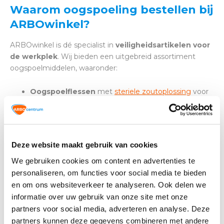
Waarom oogspoeling bestellen bij
ARBOwinkel?
ARBOwinkel is dé specialist in
veiligheidsartikelen voor
de werkplek
. Wij bieden een uitgebreid assortiment
oogspoelmiddelen, waaronder:
Oogspoelflessen
met
steriele zoutoplossing
voor
algemeen gebruik
Oogspoelflessen
ph neutraal
voor neutralisatie
van chemische stoffen
Oogspoelstations
met meerdere flessen en
Deze website maakt gebruik van cookies
wandbevestiging
Handige navullingen en draagbare sets voor
We gebruiken cookies om content en advertenties te
onderweg
personaliseren, om functies voor social media te bieden
en om ons websiteverkeer te analyseren. Ook delen we
Profiteer van snelle levering, deskundig advies en scherpe
informatie over uw gebruik van onze site met onze
prijzen. Bij vragen over
oogbescherming
of het inrichten
partners voor social media, adverteren en analyse. Deze
van een veilige werkplek, staan onze specialisten voor je
partners kunnen deze gegevens combineren met andere