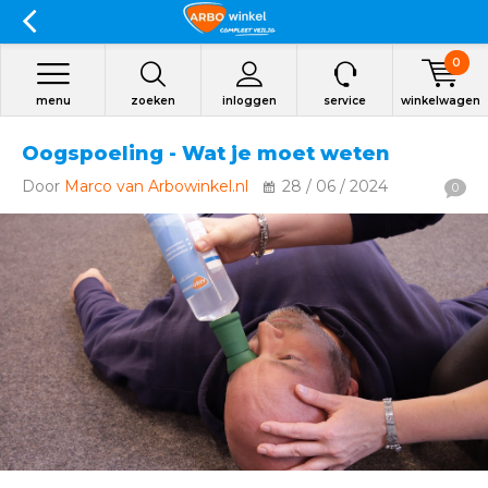
0
menu
zoeken
inloggen
service
winkelwagen
Oogspoeling - Wat je moet weten
Door
Marco van Arbowinkel.nl
28 / 06 / 2024
0