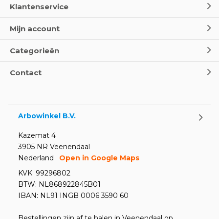
Klantenservice
Wereld Eerste Hulp Dag 2025
- Leer EHBO red levens
Mijn account
Door
Marco van Arbowinkel.nl
Categorieën
Oogspoel flessen en
Contact
Oogdouches - Wat je moet
weten
Door
Marco van Arbowinkel.nl
Arbowinkel B.V.
Kazemat 4
3905 NR Veenendaal
Nederland
Open in Google Maps
KVK: 99296802
BTW: NL868922845B01
IBAN: NL91 INGB 0006 3590 60
Bestellingen zijn af te halen in Veenendaal op