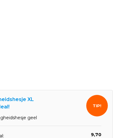
gheidshesje XL
TIP!
eal!
ligheidshesje geel
9,70
l: