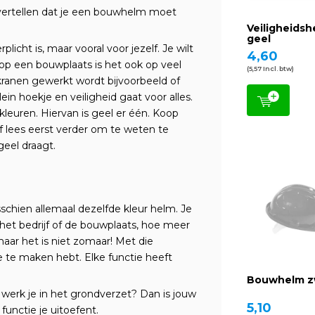
 vertellen dat je een bouwhelm moet
Veiligheidsh
geel
icht is, maar vooral voor jezelf. Je wilt
4,60
op een bouwplaats is het ook op veel
(5,57 Incl. btw)
)kranen gewerkt wordt bijvoorbeeld of
ein hoekje en veiligheid gaat voor alles.
leuren. Hiervan is geel er één. Koop
 lees eerst verder om te weten te
eel draagt.
misschien allemaal dezelfde kleur helm. Je
het bedrijf of de bouwplaats, hoe meer
maar het is niet zomaar! Met die
e te maken hebt. Elke functie heeft
Bouwhelm z
 werk je in het grondverzet? Dan is jouw
5,10
unctie je uitoefent.