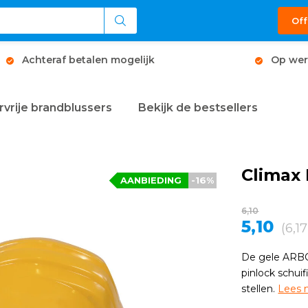
Off
Achteraf betalen mogelijk
Op wer
rvrije brandblussers
Bekijk de bestsellers
Climax
AANBIEDING
-16%
6,10
5,10
(6,1
De gele ARBO
pinlock schui
stellen.
Lees 