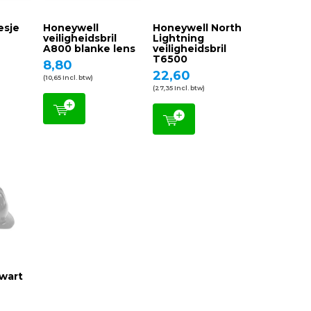
esje
Honeywell
Honeywell North
veiligheidsbril
Lightning
A800 blanke lens
veiligheidsbril
T6500
8,80
22,60
(10,65 Incl. btw)
(27,35 Incl. btw)
wart