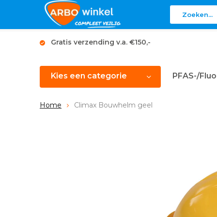
Gratis verzending v.a. €150,-
Kies een categorie
PFAS-/Fluo
Home
Climax Bouwhelm geel