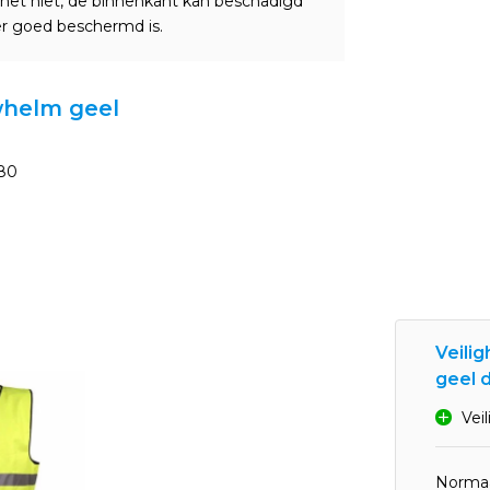
het niet, de binnenkant kan beschadigd
er goed beschermd is.
whelm geel
80
Veili
geel d
Vei
Normaa