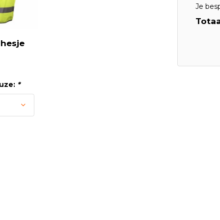
Je bes
Totaa
shesje
uze:
*