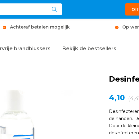
Off
Achteraf betalen mogelijk
Op wer
rvrije brandblussers
Bekijk de bestsellers
Desinf
4,10
(4,4
Desinfectere
de handen. D
Door de kleine
desinfecteren