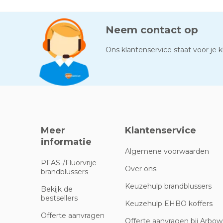
Neem contact op
Ons klantenservice staat voor je kl
Meer
Klantenservice
informatie
Algemene voorwaarden
PFAS-/Fluorvrije
Over ons
brandblussers
Keuzehulp brandblussers
Bekijk de
bestsellers
Keuzehulp EHBO koffers
Offerte aanvragen
Offerte aanvragen bij Arbowi