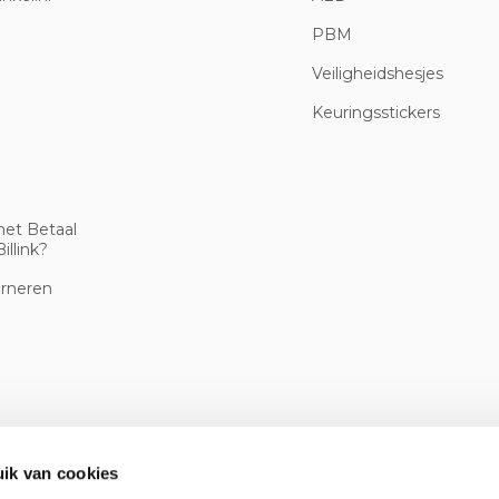
PBM
Veiligheidshesjes
Keuringsstickers
met Betaal
illink?
urneren
ik van cookies