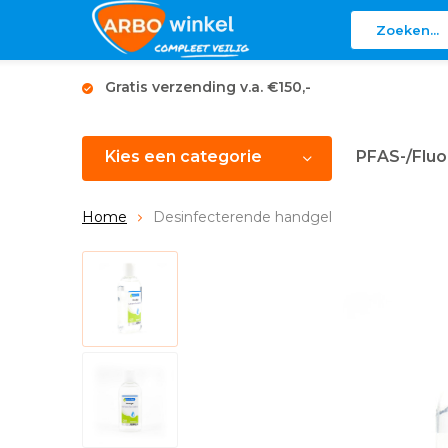
Gratis verzending v.a. €150,-
Kies een categorie
PFAS-/Fluo
Home
Desinfecterende handgel