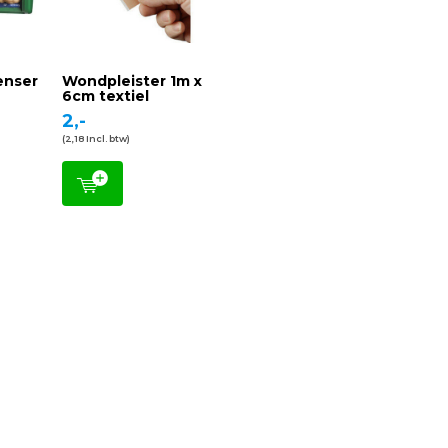
enser
Wondpleister 1m x
6cm textiel
2,-
(2,18 Incl. btw)