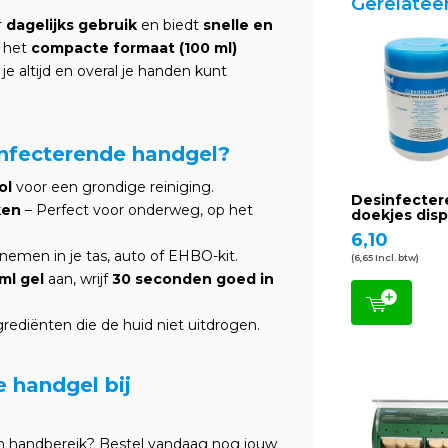
Gerelatee
r
dagelijks gebruik
en biedt
snelle en
j het
compacte formaat (100 ml)
 altijd en overal je handen kunt
nfecterende handgel?
ol
voor een grondige reiniging.
Desinfecte
ken
– Perfect voor onderweg, op het
doekjes dis
6,10
nemen in je tas, auto of EHBO-kit.
(6,65 Incl. btw)
ml gel
aan, wrijf
30 seconden goed in
ediënten die de huid niet uitdrogen.
 handgel bij
en handbereik? Bestel vandaag nog jouw