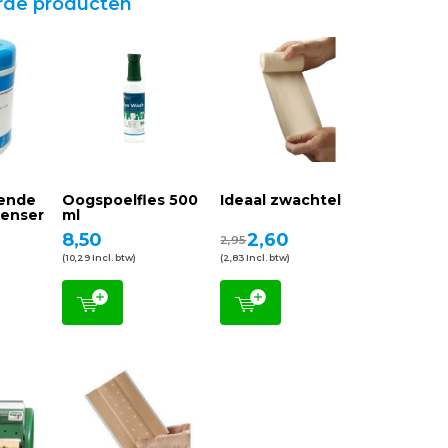
rde producten
rende
Oogspoelfles 500
Ideaal zwachtel
penser
ml
8,50
2,60
2,95
(10,29 Incl. btw)
(2,83 Incl. btw)