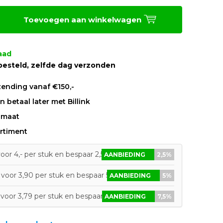
Toevoegen aan winkelwagen
aad
besteld, zelfde dag verzonden
zending vanaf €150,-
 betaal later met Billink
 maat
rtiment
oor 4,- per stuk en bespaar 2,5%
AANBIEDING
2,5%
voor 3,90 per stuk en bespaar 5%
AANBIEDING
5%
voor 3,79 per stuk en bespaar 7,5%
AANBIEDING
7,5%