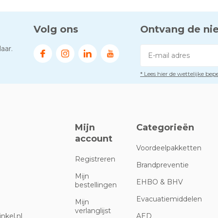
Volg ons
Ontvang de ni
aar.
* Lees hier de wettelijke be
Mijn
Categorieën
account
Voordeelpakketten
Registreren
Brandpreventie
Mijn
EHBO & BHV
bestellingen
Evacuatiemiddelen
Mijn
verlanglijst
nkel.nl
AED