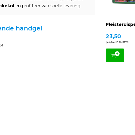
kel.nl
en profiteer van snelle levering!
Pleisterdisp
rende handgel
23,50
(25,62 Incl. btw)
38