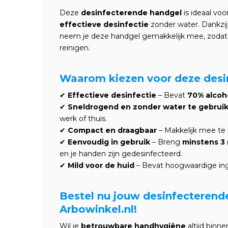
Deze
desinfecterende handgel
is ideaal voo
effectieve desinfectie
zonder water. Dankzi
neem je deze handgel gemakkelijk mee, zodat je
reinigen.
Waarom kiezen voor deze desi
✔
Effectieve desinfectie
– Bevat
70% alcoh
✔
Sneldrogend en zonder water te gebrui
werk of thuis.
✔
Compact en draagbaar
– Makkelijk mee te 
✔
Eenvoudig in gebruik
– Breng
minstens 3 
en je handen zijn gedesinfecteerd.
✔
Mild voor de huid
– Bevat hoogwaardige ingr
Bestel nu jouw desinfecterende
Arbowinkel.nl!
Wil je
betrouwbare handhygiëne
altijd binn