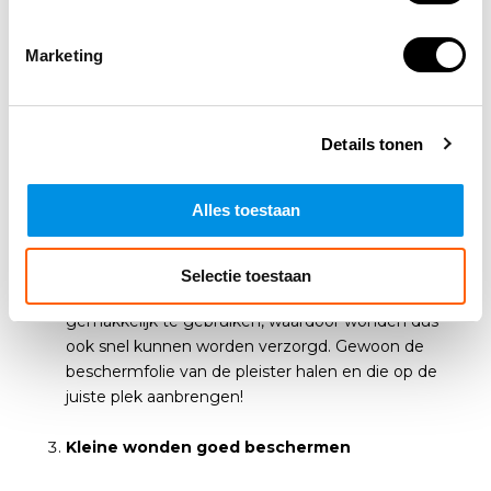
Goedkoop wonden verzorgen
Marketing
Eerst en vooral zijn vingerpleisters zowat de
goedkoopste manier om kleine wonden te
verzorgen. Afhankelijk van het merk en het typ
Details tonen
vingerpleister varieert de prijs, maar altijd ben je
zeker van een goede afscherming van de wonde
voor eigenlijk geen geld!
Alles toestaan
Gemakkelijk te gebruiken
Selectie toestaan
Daarbij zijn de vingerpleisters van arbowinkel.nl erg
gemakkelijk te gebruiken, waardoor wonden dus
ook snel kunnen worden verzorgd. Gewoon de
beschermfolie van de pleister halen en die op de
juiste plek aanbrengen!
Kleine wonden goed beschermen