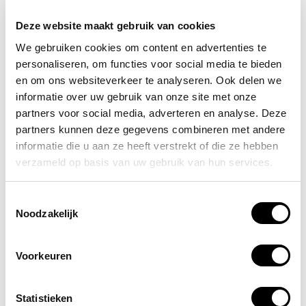
een van de meest voor de hand liggende oplossingen
Deze website maakt gebruik van cookies
voor het afschermen van een wond op de vinger of hand,
en bij arbowinkel.nl vind je dan ook een uitgebreid aanbod
We gebruiken cookies om content en advertenties te
aan verschillende pleisters.
personaliseren, om functies voor social media te bieden
en om ons websiteverkeer te analyseren. Ook delen we
Waarom zijn vingerpleisters nu precies zo handig en
informatie over uw gebruik van onze site met onze
waarom zou je op het aanbod
pleisters
van ARBO
partners voor social media, adverteren en analyse. Deze
centrum moeten vertrouwen? Hieronder vind je een
partners kunnen deze gegevens combineren met andere
uitgebreid antwoord op beide vragen!
informatie die u aan ze heeft verstrekt of die ze hebben
verzameld op basis van uw gebruik van hun services.
De voordelen van een
vingerpleister kopen
Toestemmingsselectie
Noodzakelijk
Een
pleister
mag dan wel een banale oplossing lijken voor
het verzorgen van wonden in de vinger of hand, het is wel
degelijk een goed idee om over dit
Voorkeuren
wondverzorgingsmiddel
te beschikken. Enkele voordelen
van de vingerpleisters van arbowinkel.nl:
Statistieken