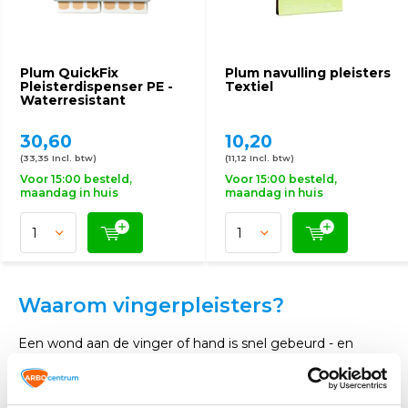
Plum QuickFix
Plum navulling pleisters
Pleisterdispenser PE -
Textiel
Waterresistant
30,60
10,20
(33,35 Incl. btw)
(11,12 Incl. btw)
Voor 15:00 besteld,
Voor 15:00 besteld,
maandag in huis
maandag in huis
Waarom vingerpleisters?
Een wond aan de vinger of hand is snel gebeurd - en
hoewel het in de meeste gevallen gaat om een kleine
verwonding, is het wel degelijk belangrijk om de juiste
verzorgingsmaatregels te treffen! Een vingerpleister is