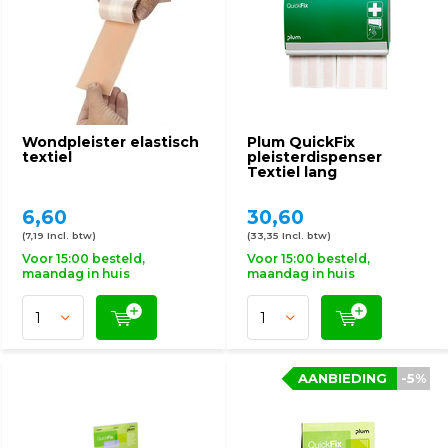
Wondpleister elastisch
Plum QuickFix
textiel
pleisterdispenser
Textiel lang
6,60
30,60
(7,19 Incl. btw)
(33,35 Incl. btw)
Voor 15:00 besteld,
Voor 15:00 besteld,
maandag in huis
maandag in huis
AANBIEDING
-5%