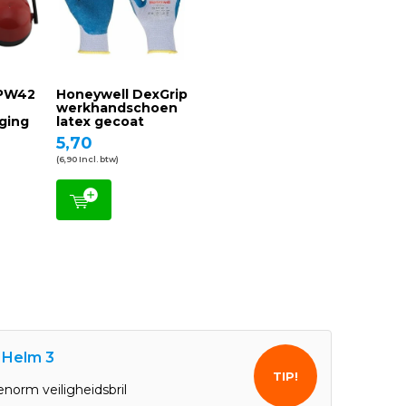
 PW42
Honeywell DexGrip
werkhandschoen
ging
latex gecoat
5,70
(6,90 Incl. btw)
 Helm 3
TIP!
enorm veiligheidsbril