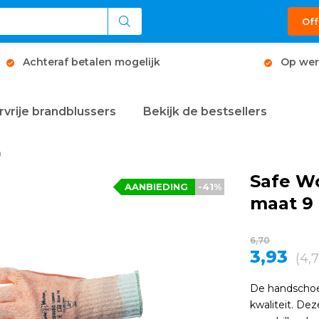
Off
Achteraf betalen mogelijk
Op wer
rvrije brandblussers
Bekijk de bestsellers
9
Safe W
AANBIEDING
-41%
maat 9
6,70
3,93
(4,7
De handschoe
kwaliteit. De