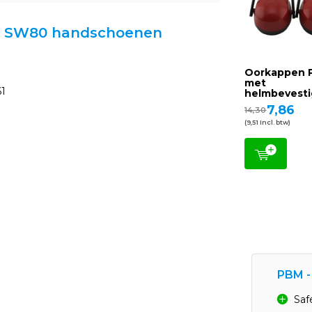
ker SW80 handschoenen
Oorkappen
met
61
helmbevesti
7,86
14,30
(9,51 Incl. btw)
PBM -
Saf