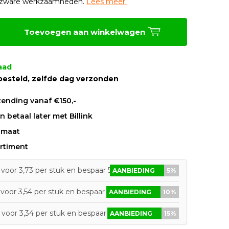
e zware werkzaamheden.
Lees meer.
Toevoegen aan winkelwagen
aad
besteld, zelfde dag verzonden
zending vanaf €150,-
 betaal later met Billink
 maat
rtiment
voor 3,73 per stuk en bespaar 5%
AANBIEDING
5%
voor 3,54 per stuk en bespaar 10%
AANBIEDING
10%
voor 3,34 per stuk en bespaar 15%
AANBIEDING
15%