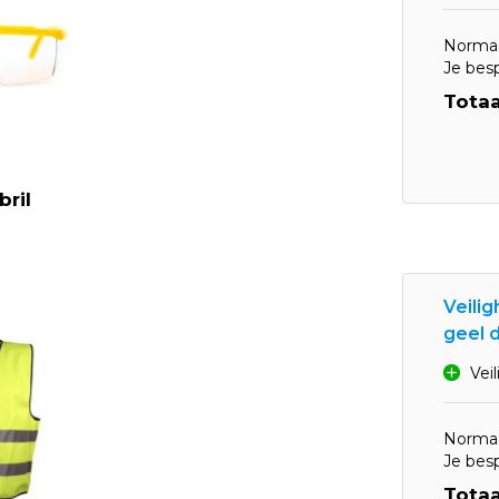
Normaa
Je bes
Totaa
bril
Veili
geel d
Vei
Normaa
Je bes
Totaa