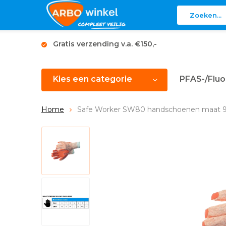
Gratis verzending v.a. €150,-
Kies een categorie
PFAS-/Fluo
Home
Safe Worker SW80 handschoenen maat 