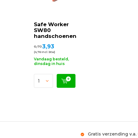
Safe Worker
SW80
handschoenen
3,93
6,70
(4,76 Incl. btw)
Vandaag besteld,
dinsdag in huis
Gratis verzending v.a.