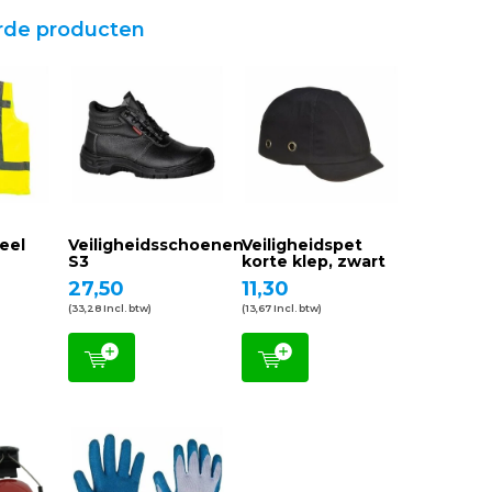
rde producten
eel
Veiligheidsschoenen
Veiligheidspet
S3
korte klep, zwart
27,50
11,30
(33,28 Incl. btw)
(13,67 Incl. btw)