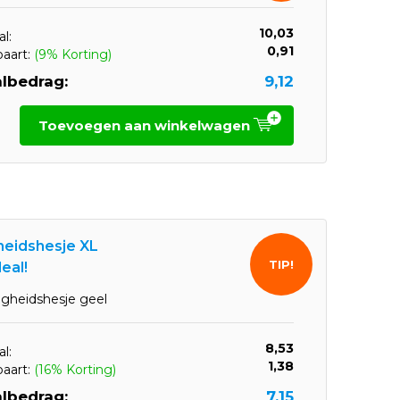
10,03
l:
0,91
paart:
(9% Korting)
lbedrag:
9,12
Toevoegen aan winkelwagen
gheidshesje XL
TIP!
eal!
ligheidshesje geel
8,53
l:
1,38
paart:
(16% Korting)
lbedrag:
7,15