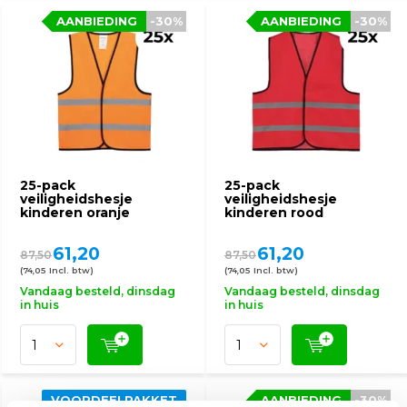
AANBIEDING
-30%
AANBIEDING
-30%
25-pack
25-pack
veiligheidshesje
veiligheidshesje
kinderen oranje
kinderen rood
61,20
61,20
87,50
87,50
(74,05 Incl. btw)
(74,05 Incl. btw)
Vandaag besteld, dinsdag
Vandaag besteld, dinsdag
in huis
in huis
VOORDEELPAKKET
AANBIEDING
-30%