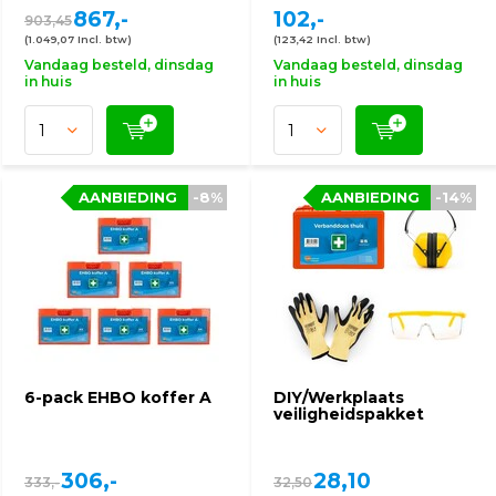
867,-
102,-
903,45
(1.049,07 Incl. btw)
(123,42 Incl. btw)
Vandaag besteld, dinsdag
Vandaag besteld, dinsdag
in huis
in huis
AANBIEDING
-8%
AANBIEDING
-14%
6-pack EHBO koffer A
DIY/Werkplaats
veiligheidspakket
306,-
28,10
333,-
32,50