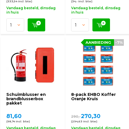
(333,54 Incl. btw)
(34,- Incl. btw)
Vandaag besteld, dinsdag
Vandaag besteld, dinsdag
in huis
in huis
AANBIEDING
-7%
Schuimblusser en
8-pack EHBO Koffer
brandblusserbox
Oranje Kruis
pakket
81,60
270,30
290,-
(98,74 Incl. btw)
(294,63 Incl. btw)
Vandaag besteld, dinsdag
Vandaag besteld, dinsdag