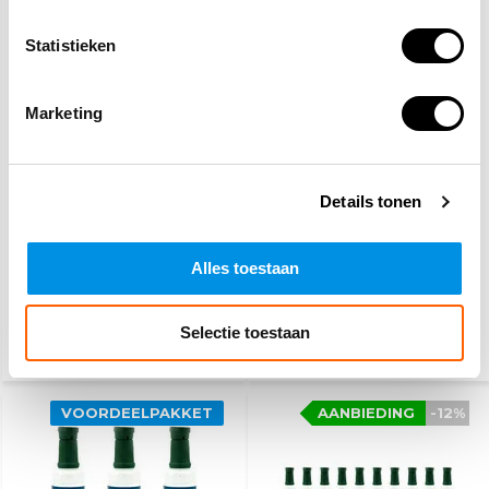
Statistieken
Marketing
3-pack EHBO koffer
3-pack EHBO koffer A
Oranje Kruis
Details tonen
126,95
172,95
131,85
182,10
(138,38 Incl. btw)
(188,52 Incl. btw)
Alles toestaan
Vandaag besteld, dinsdag
Vandaag besteld, dinsdag
in huis
in huis
Selectie toestaan
VOORDEELPAKKET
AANBIEDING
-12%