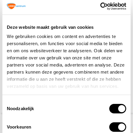
Deze website maakt gebruik van cookies
We gebruiken cookies om content en advertenties te
personaliseren, om functies voor social media te bieden
en om ons websiteverkeer te analyseren. Ook delen we
3-pack Verbanddoos
25-pack
auto DIN 13164
veiligheidshesje
informatie over uw gebruik van onze site met onze
kinderen geel
partners voor social media, adverteren en analyse. Deze
partners kunnen deze gegevens combineren met andere
34,95
61,20
47,70
87,50
informatie die u aan ze heeft verstrekt of die ze hebben
(38,10 Incl. btw)
(74,05 Incl. btw)
Vandaag besteld, dinsdag
verzameld op basis van uw gebruik van hun services.
Vandaag besteld, dinsdag
in huis
in huis
Toestemmingsselectie
Noodzakelijk
VOORDEELPAKKET
VOORDEELPAKKET
Voorkeuren