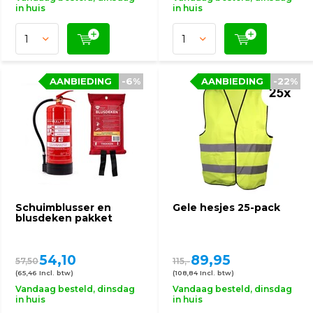
in huis
in huis
AANBIEDING
-6%
AANBIEDING
-22%
Schuimblusser en
Gele hesjes 25-pack
blusdeken pakket
54,10
89,95
57,50
115,-
(65,46 Incl. btw)
(108,84 Incl. btw)
Vandaag besteld, dinsdag
Vandaag besteld, dinsdag
in huis
in huis