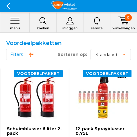
0
menu
zoeken
inloggen
service
winkelwagen
Voordeelpakketten
Filters
Sorteren op:
VOORDEELPAKKET
VOORDEELPAKKET
Schuimblusser 6 liter 2-
12-pack Sprayblusser
pack
0,75L