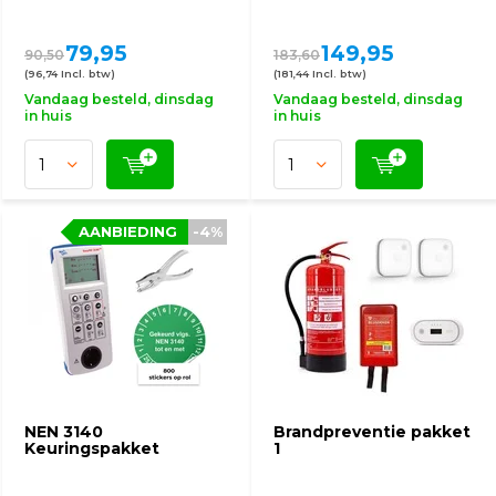
79,95
149,95
90,50
183,60
(96,74 Incl. btw)
(181,44 Incl. btw)
Vandaag besteld, dinsdag
Vandaag besteld, dinsdag
in huis
in huis
AANBIEDING
-4%
NEN 3140
Brandpreventie pakket
Keuringspakket
1