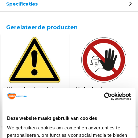
Specificaties
Gerelateerde producten
Waarschuwingspictogram
Verboden toegang voor
onbevoegden
2,50
2,50
Deze website maakt gebruik van cookies
(3,03 Incl. btw)
(3,03 Incl. btw)
We gebruiken cookies om content en advertenties te
personaliseren, om functies voor social media te bieden