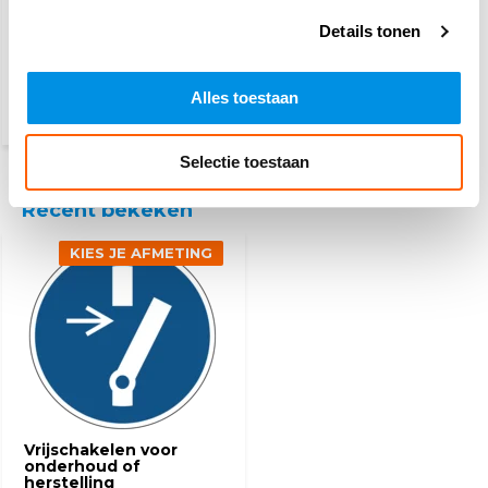
EHBO koffer Oranje
Kruis
Details tonen
46,95
Alles toestaan
(51,18 Incl. btw)
Selectie toestaan
Recent bekeken
KIES JE AFMETING
Vrijschakelen voor
onderhoud of
herstelling