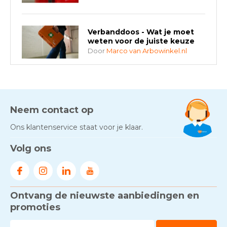
Verbanddoos - Wat je moet
weten voor de juiste keuze
Door
Marco van Arbowinkel.nl
AED-apparaten - Welke past
bij jouw situatie?
Door
Marco van Arbowinkel.nl
Neem contact op
Ons klantenservice staat voor je klaar.
Gezond én praktisch veilig
Volg ons
werken - RI&E als basis
Door
Marco van Arbowinkel.nl
Ontvang de nieuwste aanbiedingen en
Voorkom brand met
rookmelders, hittemelders en
promoties
blusdekens
Door
Marco van Arbowinkel.nl