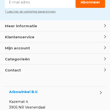
Abonneer
* Lees hier de wettelijke beperkingen
Dag van de BHV - Als elke
seconde telt
Door
Marco van Arbowinkel.nl
Meer informatie
Klantenservice
Wereld Eerste Hulp Dag 2025
- Leer EHBO red levens
Mijn account
Door
Marco van Arbowinkel.nl
Categorieën
Oogspoel flessen en
Contact
Oogdouches - Wat je moet
weten
Door
Marco van Arbowinkel.nl
Arbowinkel B.V.
Kazemat 4
3905 NR Veenendaal