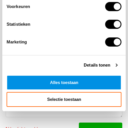
Laat een reactie achter
Voorkeuren
Naam
Statistieken
Marketing
*Uw e-mailadres wordt niet gepubliceerd
E-mail
Details tonen
Opmerking
Alles toestaan
Selectie toestaan