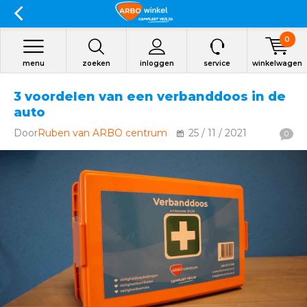
0
menu
zoeken
inloggen
service
winkelwagen
3 voordelen van een verbanddoos in de
auto
Door
Ruben van ARBO centrum
25 / 11 / 2021
0