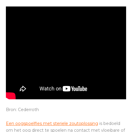
Bron: Cederroth
Een oogspoelfles met steriele zoutoplossing
is bedoeld
om het oog direct te spoelen na contact met vloeibare of