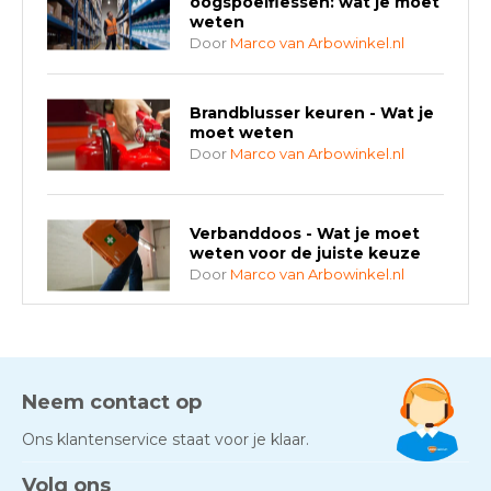
oogspoelflessen: wat je moet
weten
Door
Marco van Arbowinkel.nl
Brandblusser keuren - Wat je
moet weten
Door
Marco van Arbowinkel.nl
Verbanddoos - Wat je moet
weten voor de juiste keuze
Door
Marco van Arbowinkel.nl
AED-apparaten - Welke past
bij jouw situatie?
Door
Marco van Arbowinkel.nl
Neem contact op
Ons klantenservice staat voor je klaar.
Gezond én praktisch veilig
Volg ons