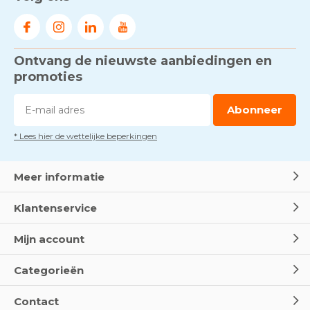
werken - RI&E als basis
Door
Marco van Arbowinkel.nl
Ontvang de nieuwste aanbiedingen en
Voorkom brand met
rookmelders, hittemelders en
promoties
blusdekens
Door
Marco van Arbowinkel.nl
Abonneer
* Lees hier de wettelijke beperkingen
Dag van de BHV - Als elke
seconde telt
Door
Marco van Arbowinkel.nl
Meer informatie
Klantenservice
Wereld Eerste Hulp Dag 2025
- Leer EHBO red levens
Mijn account
Door
Marco van Arbowinkel.nl
Categorieën
Oogspoel flessen en
Contact
Oogdouches - Wat je moet