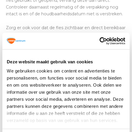
fles gebruikt of geopend, vervang deze dan direct.
Controleer daarnaast regelmatig of de verpakking nog
intact is en of de houdbaarheidsdatum niet is verstreken.
Zorg er ook voor dat de fles zichtbaar en direct bereikbaar
is, bijvoorbeeld in een houder of station. Leg een
oogspoelfles liever niet los in een lade, kast of voertuigvak
waar je eerst moet zoeken. Juist in een noodsituatie moet
je er meteen bij kunnen.
Deze website maakt gebruik van cookies
Vaste oogdouche stations of
We gebruiken cookies om content en advertenties te
installaties
personaliseren, om functies voor social media te bieden
en om ons websiteverkeer te analyseren. Ook delen we
Vaste oogdouches of oogspoelinstallaties maken
informatie over uw gebruik van onze site met onze
langduriger spoelen mogelijk. Omdat ze op een vaste
partners voor social media, adverteren en analyse. Deze
plek zijn aangesloten, bevinden ze zich vaak centraler in
partners kunnen deze gegevens combineren met andere
een gebouw of werkruimte dan losse oogspoelflessen.
informatie die u aan ze heeft verstrekt of die ze hebben
Juist daarom kan een combinatie van oplossingen
verzameld op basis van uw gebruik van hun services.
verstandig zijn: een oogspoelfles dicht bij de werkplek
voor directe eerste hulp, en daarnaast een vaste