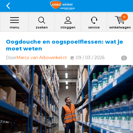
0
menu
zoeken
inloggen
service
winkelwagen
Oogdouche en oogspoelflessen: wat je
moet weten
Door
Marco van Arbowinkel.nl
09 / 03 / 2026
0