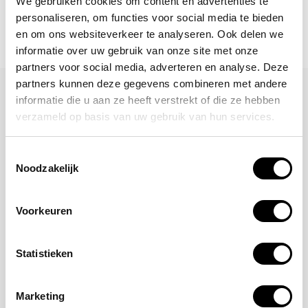
We gebruiken cookies om content en advertenties te
personaliseren, om functies voor social media te bieden
en om ons websiteverkeer te analyseren. Ook delen we
informatie over uw gebruik van onze site met onze
partners voor social media, adverteren en analyse. Deze
partners kunnen deze gegevens combineren met andere
Laat een reactie achter
informatie die u aan ze heeft verstrekt of die ze hebben
verzameld op basis van uw gebruik van hun services.
Naam
Toestemmingsselectie
Noodzakelijk
*Uw e-mailadres wordt niet gepubliceerd
E-mail
Voorkeuren
Statistieken
Opmerking
Marketing