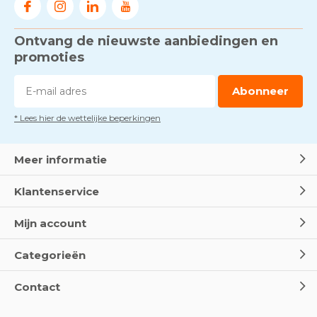
Ontvang de nieuwste aanbiedingen en
Voorkom brand met
rookmelders, hittemelders en
promoties
blusdekens
Door
Marco van Arbowinkel.nl
Abonneer
* Lees hier de wettelijke beperkingen
Dag van de BHV - Als elke
seconde telt
Door
Marco van Arbowinkel.nl
Meer informatie
Klantenservice
Wereld Eerste Hulp Dag 2025
- Leer EHBO red levens
Mijn account
Door
Marco van Arbowinkel.nl
Categorieën
Oogspoel flessen en
Contact
Oogdouches - Wat je moet
weten
Door
Marco van Arbowinkel.nl