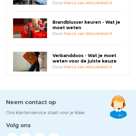
Door
Marco van Arbowinkel.nl
Brandblusser keuren - Wat je
moet weten
Door
Marco van Arbowinkel.nl
Verbanddoos - Wat je moet
weten voor de juiste keuze
Door
Marco van Arbowinkel.nl
AED-apparaten - Welke past
bij jouw situatie?
Door
Marco van Arbowinkel.nl
Neem contact op
Ons klantenservice staat voor je klaar.
Gezond én praktisch veilig
Volg ons
werken - RI&E als basis
Door
Marco van Arbowinkel.nl