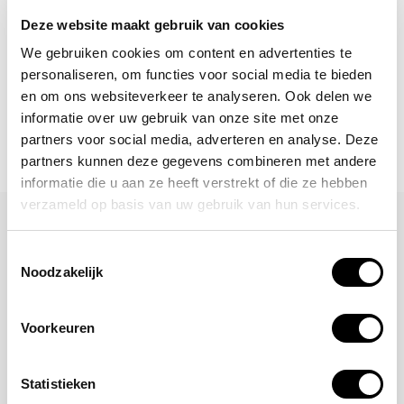
Abonneer
Deze website maakt gebruik van cookies
We gebruiken cookies om content en advertenties te
personaliseren, om functies voor social media te bieden
en om ons websiteverkeer te analyseren. Ook delen we
informatie over uw gebruik van onze site met onze
partners voor social media, adverteren en analyse. Deze
partners kunnen deze gegevens combineren met andere
informatie die u aan ze heeft verstrekt of die ze hebben
verzameld op basis van uw gebruik van hun services.
Laat een reactie achter
Toestemmingsselectie
Naam
Noodzakelijk
Voorkeuren
*Uw e-mailadres wordt niet gepubliceerd
E-mail
Statistieken