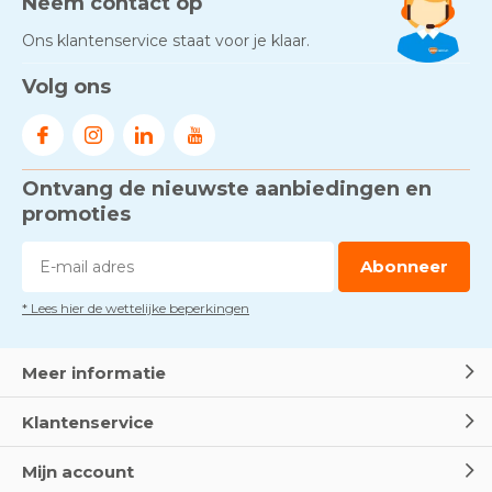
Neem contact op
Ons klantenservice staat voor je klaar.
Gezond én praktisch veilig
Volg ons
werken - RI&E als basis
Door
Marco van Arbowinkel.nl
Ontvang de nieuwste aanbiedingen en
Voorkom brand met
rookmelders, hittemelders en
promoties
blusdekens
Door
Marco van Arbowinkel.nl
Abonneer
* Lees hier de wettelijke beperkingen
Dag van de BHV - Als elke
seconde telt
Door
Marco van Arbowinkel.nl
Meer informatie
Klantenservice
Wereld Eerste Hulp Dag 2025
- Leer EHBO red levens
Mijn account
Door
Marco van Arbowinkel.nl