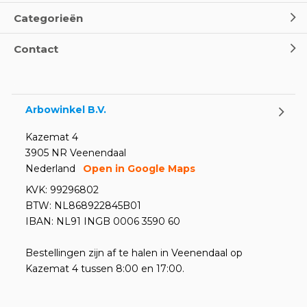
Categorieën
Oogspoel flessen en
Contact
Oogdouches - Wat je moet
weten
Door
Marco van Arbowinkel.nl
Arbowinkel B.V.
Kazemat 4
3905 NR Veenendaal
Nederland
Open in Google Maps
KVK: 99296802
BTW: NL868922845B01
IBAN: NL91 INGB 0006 3590 60
Bestellingen zijn af te halen in Veenendaal op
Kazemat 4 tussen 8:00 en 17:00.