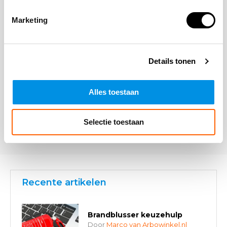
Opmerking
Marketing
Details tonen
Alles toestaan
* Verplichte velden
Selectie toestaan
Verstuur
Recente artikelen
Brandblusser keuzehulp
Door
Marco van Arbowinkel.nl