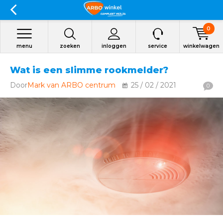
0
menu
zoeken
inloggen
service
winkelwagen
Wat is een slimme rookmelder?
Door
Mark van ARBO centrum
25 / 02 / 2021
0