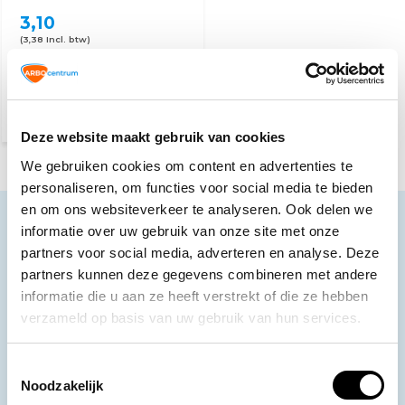
3,10
(3,38 Incl. btw)
Voor 15:00 besteld,
maandag in huis
Deze website maakt gebruik van cookies
We gebruiken cookies om content en advertenties te
personaliseren, om functies voor social media te bieden
en om ons websiteverkeer te analyseren. Ook delen we
Neem contact op
informatie over uw gebruik van onze site met onze
partners voor social media, adverteren en analyse. Deze
Ons klantenservice staat voor je klaar.
partners kunnen deze gegevens combineren met andere
Volg ons
informatie die u aan ze heeft verstrekt of die ze hebben
verzameld op basis van uw gebruik van hun services.
Toestemmingsselectie
Ontvang de nieuwste aanbiedingen en
Noodzakelijk
promoties