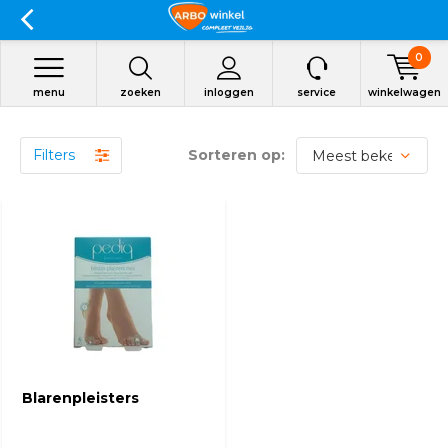
0
menu
zoeken
inloggen
service
winkelwagen
Filters
Sorteren op:
Blarenpleisters