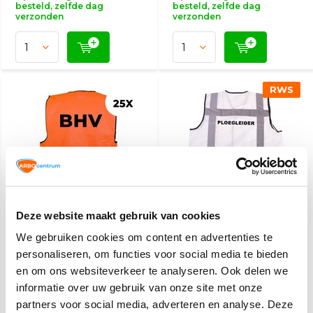
besteld, zelfde dag
besteld, zelfde dag
verzonden
verzonden
RWS
Deze website maakt gebruik van cookies
BHV hesje oranje - 25
RWS veiligheidsvest
hesjes
ploegleider wit
We gebruiken cookies om content en advertenties te
personaliseren, om functies voor social media te bieden
101,-
11,20
en om ons websiteverkeer te analyseren. Ook delen we
(122,21 Incl. btw)
(13,55 Incl. btw)
informatie over uw gebruik van onze site met onze
Op werkdagen voor 15:00
Op werkdagen voor 15:00
partners voor social media, adverteren en analyse. Deze
besteld, zelfde dag
besteld, zelfde dag