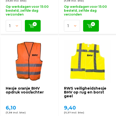
(13,55 Incl. btw)
(7,38 Incl. btw)
Op werkdagen voor 15:00
Op werkdagen voor 15:00
besteld, zelfde dag
besteld, zelfde dag
verzonden
verzonden
Hesje oranje BHV
RWS veiligheidshesje
opdruk voor/achter
BHV op rug en borst
geel
6,10
9,40
(7,38 Incl. btw)
(11,37 Incl. btw)