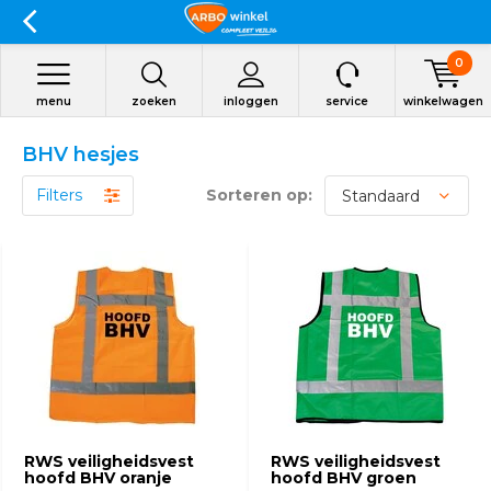
0
menu
zoeken
inloggen
service
winkelwagen
BHV hesjes
Filters
Sorteren op:
RWS veiligheidsvest
RWS veiligheidsvest
hoofd BHV oranje
hoofd BHV groen