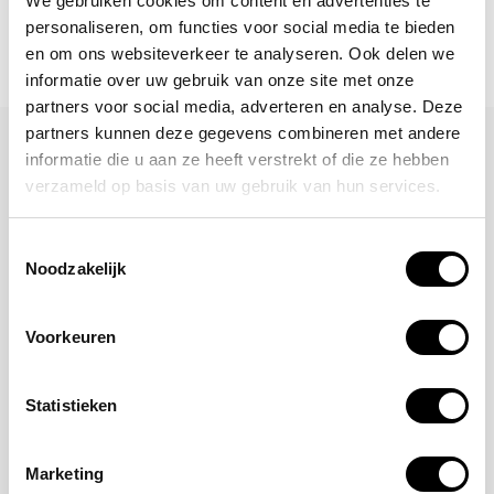
We gebruiken cookies om content en advertenties te
personaliseren, om functies voor social media te bieden
en om ons websiteverkeer te analyseren. Ook delen we
informatie over uw gebruik van onze site met onze
partners voor social media, adverteren en analyse. Deze
partners kunnen deze gegevens combineren met andere
Laat een reactie achter
informatie die u aan ze heeft verstrekt of die ze hebben
verzameld op basis van uw gebruik van hun services.
Naam
Toestemmingsselectie
Noodzakelijk
*Uw e-mailadres wordt niet gepubliceerd
E-mail
Voorkeuren
Opmerking
Statistieken
Marketing