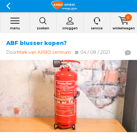
0
menu
zoeken
inloggen
service
winkelwagen
ABF blusser kopen?
Door
Mark van ARBO centrum
04 / 08 / 2021
0