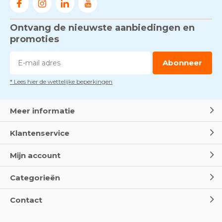
Ontvang de nieuwste aanbiedingen en
Voorkom brand met
rookmelders, hittemelders en
promoties
blusdekens
Door
Marco van Arbowinkel.nl
Abonneer
* Lees hier de wettelijke beperkingen
Dag van de BHV - Als elke
seconde telt
Door
Marco van Arbowinkel.nl
Meer informatie
Klantenservice
Wereld Eerste Hulp Dag 2025
- Leer EHBO red levens
Mijn account
Door
Marco van Arbowinkel.nl
Categorieën
Oogspoel flessen en
Contact
Oogdouches - Wat je moet
weten
Door
Marco van Arbowinkel.nl