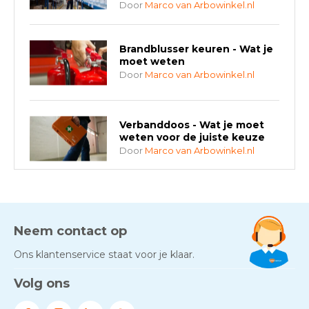
Door
Marco van Arbowinkel.nl
Brandblusser keuren - Wat je
moet weten
Door
Marco van Arbowinkel.nl
Verbanddoos - Wat je moet
weten voor de juiste keuze
Door
Marco van Arbowinkel.nl
AED-apparaten - Welke past
bij jouw situatie?
Door
Marco van Arbowinkel.nl
Neem contact op
Ons klantenservice staat voor je klaar.
Gezond én praktisch veilig
Volg ons
werken - RI&E als basis
Door
Marco van Arbowinkel.nl