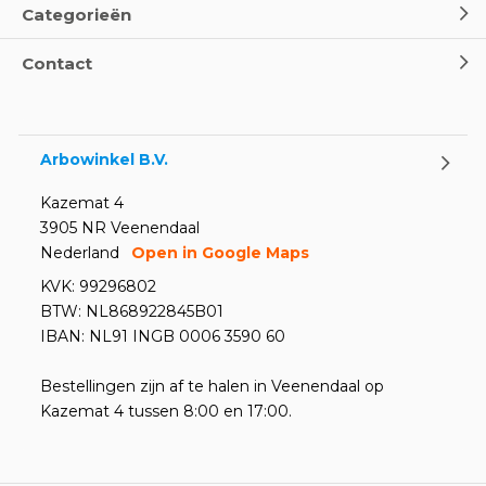
Categorieën
Oogspoel flessen en
Contact
Oogdouches - Wat je moet
weten
Door
Marco van Arbowinkel.nl
Arbowinkel B.V.
Kazemat 4
3905 NR Veenendaal
Nederland
Open in Google Maps
KVK: 99296802
BTW: NL868922845B01
IBAN: NL91 INGB 0006 3590 60
Bestellingen zijn af te halen in Veenendaal op
Kazemat 4 tussen 8:00 en 17:00.