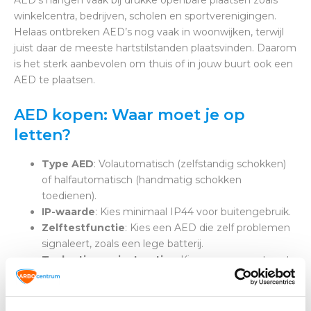
AED’s hangen vaak bij drukke openbare plaatsen zoals
winkelcentra, bedrijven, scholen en sportverenigingen.
Helaas ontbreken AED’s nog vaak in woonwijken, terwijl
juist daar de meeste hartstilstanden plaatsvinden. Daarom
is het sterk aanbevolen om thuis of in jouw buurt ook een
AED te plaatsen.
AED kopen: Waar moet je op
letten?
Type AED
: Volautomatisch (zelfstandig schokken)
of halfautomatisch (handmatig schokken
toedienen).
IP-waarde
: Kies minimaal IP44 voor buitengebruik.
Zelftestfunctie
: Kies een AED die zelf problemen
signaleert, zoals een lege batterij.
Taalopties en instructies
: Kies een apparaat met
duidelijke, eventueel meertalige instructies.
Veelgestelde vragen - FAQ AED's