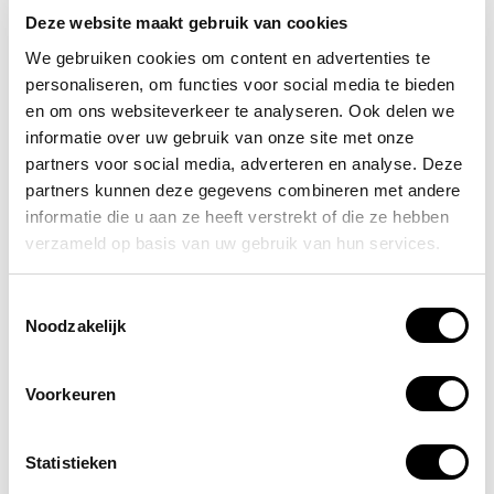
Deze website maakt gebruik van cookies
Is een AED verplicht voor bedrijven?
We gebruiken cookies om content en advertenties te
Wat is het verschil tussen een
personaliseren, om functies voor social media te bieden
volautomatische en halfautomatische AED?
en om ons websiteverkeer te analyseren. Ook delen we
Waar vind je een AED bij jou in de buurt?
informatie over uw gebruik van onze site met onze
Wie mag een AED bedienen?
partners voor social media, adverteren en analyse. Deze
partners kunnen deze gegevens combineren met andere
Iedereen mag een AED bedienen, maar een training
informatie die u aan ze heeft verstrekt of die ze hebben
wordt sterk aanbevolen om effectief te handelen in
verzameld op basis van uw gebruik van hun services.
noodsituaties.
Een
AED kopen?
Bekijk ons volledige assortiment en
Toestemmingsselectie
bestel direct online!
Noodzakelijk
Voorkeuren
Onderhoud AED
Regelmatig
AED onderhoud
is essentieel. Je kunt
Statistieken
onderhoud zelf uitvoeren met losse onderdelen die bij