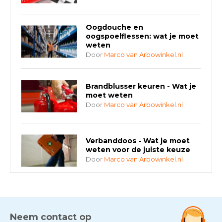
Oogdouche en
oogspoelflessen: wat je moet
weten
Door
Marco van Arbowinkel.nl
Brandblusser keuren - Wat je
moet weten
Door
Marco van Arbowinkel.nl
Verbanddoos - Wat je moet
weten voor de juiste keuze
Door
Marco van Arbowinkel.nl
AED-apparaten - Welke past
bij jouw situatie?
Door
Marco van Arbowinkel.nl
Neem contact op