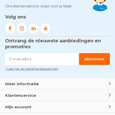
Ons klantenservice staat voor je klaar.
Gezond én praktisch veilig
Volg ons
werken - RI&E als basis
Door
Marco van Arbowinkel.nl
Ontvang de nieuwste aanbiedingen en
Voorkom brand met
rookmelders, hittemelders en
promoties
blusdekens
Door
Marco van Arbowinkel.nl
Abonneer
* Lees hier de wettelijke beperkingen
Dag van de BHV - Als elke
seconde telt
Door
Marco van Arbowinkel.nl
Meer informatie
Klantenservice
Wereld Eerste Hulp Dag 2025
- Leer EHBO red levens
Mijn account
Door
Marco van Arbowinkel.nl