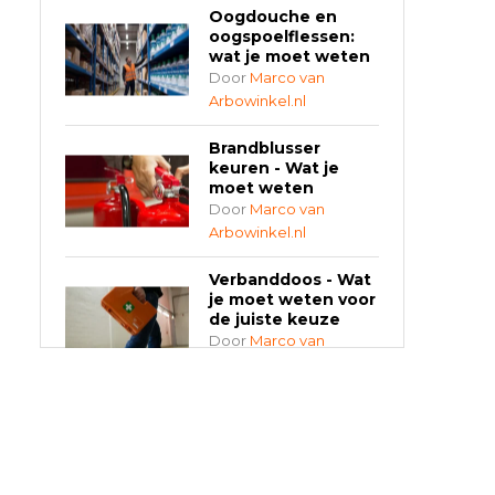
Oogdouche en
oogspoelflessen:
wat je moet weten
Door
Marco van
Arbowinkel.nl
Brandblusser
keuren - Wat je
moet weten
Door
Marco van
Arbowinkel.nl
Verbanddoos - Wat
je moet weten voor
de juiste keuze
Door
Marco van
Arbowinkel.nl
AED-apparaten -
Welke past bij jouw
situatie?
Door
Marco van