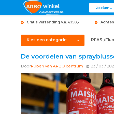
Gratis verzending v.a. €150,-
Achter
Kies een categorie
PFAS-/Fluo
De voordelen van spraybluss
Door
Ruben van ARBO centrum
23 / 03 / 20