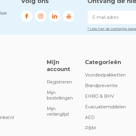
Volg ons
Ontvang de ni
aar.
* Lees hier de wettelijke be
Mijn
Categorieën
account
Voordeelpakketten
Registreren
Brandpreventie
Mijn
EHBO & BHV
bestellingen
Evacuatiemiddelen
Mijn
verlanglijst
nkel.nl
AED
PBM