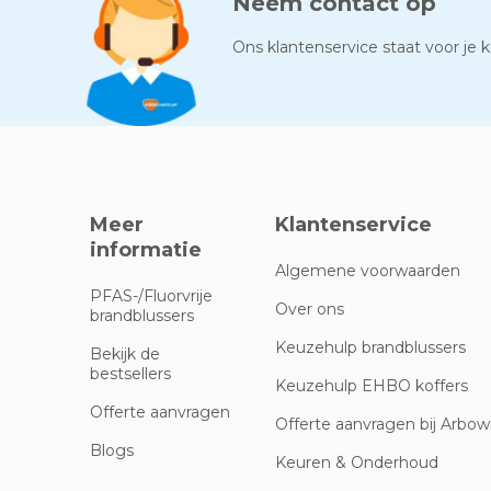
Neem contact op
Ons klantenservice staat voor je kl
Meer
Klantenservice
informatie
Algemene voorwaarden
PFAS-/Fluorvrije
Over ons
brandblussers
Keuzehulp brandblussers
Bekijk de
bestsellers
Keuzehulp EHBO koffers
Offerte aanvragen
Offerte aanvragen bij Arbowi
Blogs
Keuren & Onderhoud