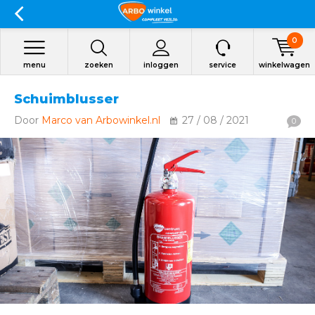
0
menu
zoeken
inloggen
service
winkelwagen
Schuimblusser
Door
Marco van Arbowinkel.nl
27 / 08 / 2021
0