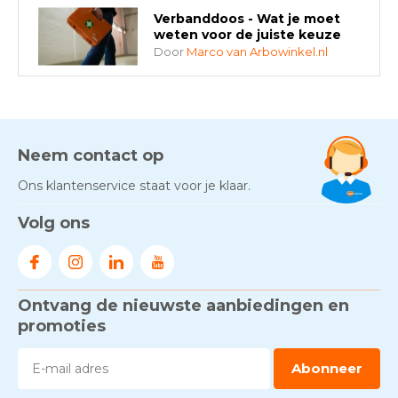
Verbanddoos - Wat je moet
weten voor de juiste keuze
Door
Marco van Arbowinkel.nl
AED-apparaten - Welke past
bij jouw situatie?
Door
Marco van Arbowinkel.nl
Neem contact op
Ons klantenservice staat voor je klaar.
Gezond én praktisch veilig
Volg ons
werken - RI&E als basis
Door
Marco van Arbowinkel.nl
Ontvang de nieuwste aanbiedingen en
Voorkom brand met
rookmelders, hittemelders en
promoties
blusdekens
Door
Marco van Arbowinkel.nl
Abonneer