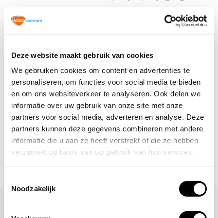
verder.
Altijd op de hoogte blijven van de
Deze website maakt gebruik van cookies
laatste nieuwtjes, acties en meer?
We gebruiken cookies om content en advertenties te
Schrijf je in voor onze nieuwsbrief!
personaliseren, om functies voor social media te bieden
en om ons websiteverkeer te analyseren. Ook delen we
Abonneer
informatie over uw gebruik van onze site met onze
partners voor social media, adverteren en analyse. Deze
partners kunnen deze gegevens combineren met andere
informatie die u aan ze heeft verstrekt of die ze hebben
verzameld op basis van uw gebruik van hun services.
Toestemmingsselectie
Noodzakelijk
Laat een reactie achter