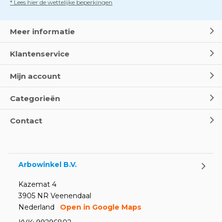
* Lees hier de wettelijke beperkingen
Dag van de BHV - Als elke
seconde telt
Door
Marco van Arbowinkel.nl
Meer informatie
Klantenservice
Wereld Eerste Hulp Dag 2025
- Leer EHBO red levens
Mijn account
Door
Marco van Arbowinkel.nl
Categorieën
Oogspoel flessen en
Contact
Oogdouches - Wat je moet
weten
Door
Marco van Arbowinkel.nl
Arbowinkel B.V.
Kazemat 4
3905 NR Veenendaal
Nederland
Open in Google Maps