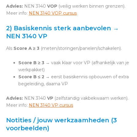
Advies:
NEN 3140
VOP
(veilig werken binnen grenzen).
Meer info:
NEN 3140 VOP cursus
2) Basiskennis sterk aanbevolen →
NEN 3140 VP
Als
Score A ≥ 3
(meten/storingen/panelen/schakelen).
Score B ≥ 3
→ vaak klaar voor VP (afhankelijk van je
werkpakket)
Score B ≤ 2
→ eerst basiskennis opbouwen of extra
begeleiding, daarna VP
Advies:
NEN 3140
VP
(zelfstandig vakbekwaam werken).
Meer info:
NEN 3140 VP cursus
Notities / jouw werkzaamheden (3
voorbeelden)