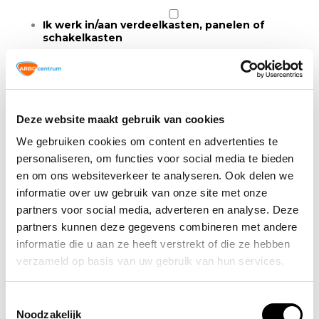
Ik werk
in/aan verdeelkasten, panelen of
schakelkasten
Ik voer
metingen
uit (spanningsloosheid
vaststellen, doormeten, testen)
Ik
schakel
installaties vrij / stel veilig (bijv.
Deze website maakt gebruik van cookies
lockout/tagout)
We gebruiken cookies om content en advertenties te
Ik los
elektrische storingen
zelfstandig op
personaliseren, om functies voor social media te bieden
en om ons websiteverkeer te analyseren. Ook delen we
Ik vervang/repareer
elektrische componenten
informatie over uw gebruik van onze site met onze
(relais, motor, frequentieregelaar e.d.)
partners voor social media, adverteren en analyse. Deze
Ik werk
aan machines
waarbij elektrische
partners kunnen deze gegevens combineren met andere
risico’s aanwezig zijn
informatie die u aan ze heeft verstrekt of die ze hebben
verzameld op basis van uw gebruik van hun services.
Score A (werkzaamheden):
____ / 6
B. Jouw basiskennis & ervaring
Toestemmingsselectie
Noodzakelijk