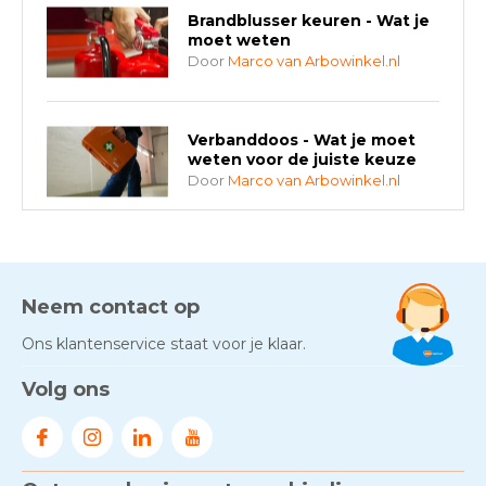
Brandblusser keuren - Wat je
moet weten
Door
Marco van Arbowinkel.nl
Verbanddoos - Wat je moet
weten voor de juiste keuze
Door
Marco van Arbowinkel.nl
AED-apparaten - Welke past
bij jouw situatie?
Door
Marco van Arbowinkel.nl
Neem contact op
Ons klantenservice staat voor je klaar.
Gezond én praktisch veilig
Volg ons
werken - RI&E als basis
Door
Marco van Arbowinkel.nl