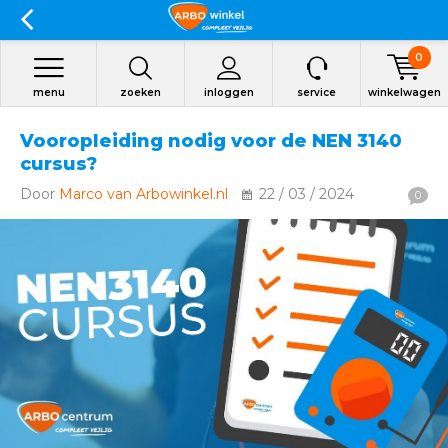
0
menu
zoeken
inloggen
service
winkelwagen
Vooropleiding nodig voor de NEN 3140
cursus?
Door
Marco van Arbowinkel.nl
22 / 03 / 2024
0