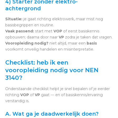
4) Starter zonder elektro-
achtergrond
Situatie:
je gaat richting elektrowerk, maar mist nog
basisbegrippen en routine.
Vaak passend:
start met
VOP
of eerst basiskennis
opbouwen; daarna door naar
VP
zodra je taken dat vragen.
Vooropleiding nodig?
niet altijd, maar een
basis
voorkomt onveilig handelen en misinterpretatie.
Checklist: heb ik een
vooropleiding nodig voor NEN
3140?
Onderstaande checklist helpt je snel bepalen of je eerder
richting
VOP
of
VP
gaat — en of basiskennis/ervaring
verstandig is.
A. Wat ga je daadwerkelijk doen?