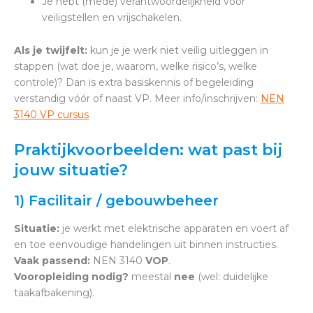
Je hebt (mede) verantwoordelijkheid voor
veiligstellen en vrijschakelen.
Als je twijfelt:
kun je je werk niet veilig uitleggen in
stappen (wat doe je, waarom, welke risico’s, welke
controle)? Dan is extra basiskennis of begeleiding
verstandig vóór of naast VP. Meer info/inschrijven:
NEN
3140 VP cursus
Praktijkvoorbeelden: wat past bij
jouw situatie?
1) Facilitair / gebouwbeheer
Situatie:
je werkt met elektrische apparaten en voert af
en toe eenvoudige handelingen uit binnen instructies.
Vaak passend:
NEN 3140
VOP
.
Vooropleiding nodig?
meestal
nee
(wel: duidelijke
taakafbakening).