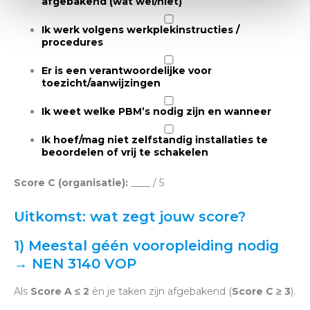
afgebakend
(wat wel/niet)
Ik werk volgens
werkplekinstructies
/
procedures
Er is een verantwoordelijke voor
toezicht/aanwijzingen
Ik weet welke
PBM’s
nodig zijn en wanneer
Ik hoef/mag
niet zelfstandig
installaties te
beoordelen of vrij te schakelen
Score C (organisatie):
____ / 5
Uitkomst: wat zegt jouw score?
1) Meestal géén vooropleiding nodig
→ NEN 3140 VOP
Als
Score A ≤ 2
én je taken zijn afgebakend (
Score C ≥ 3
).