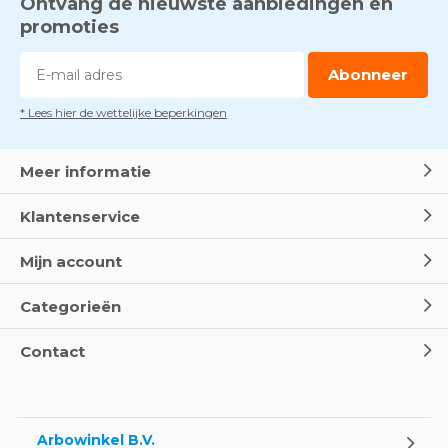
Ontvang de nieuwste aanbiedingen en
Voorkom brand met
rookmelders, hittemelders en
promoties
blusdekens
Door
Marco van Arbowinkel.nl
Abonneer
* Lees hier de wettelijke beperkingen
Dag van de BHV - Als elke
seconde telt
Door
Marco van Arbowinkel.nl
Meer informatie
Klantenservice
Wereld Eerste Hulp Dag 2025
- Leer EHBO red levens
Mijn account
Door
Marco van Arbowinkel.nl
Categorieën
Oogspoel flessen en
Contact
Oogdouches - Wat je moet
weten
Door
Marco van Arbowinkel.nl
Arbowinkel B.V.