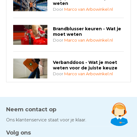
weten
Door
Marco van Arbowinkel.nl
Brandblusser keuren - Wat je
moet weten
Door
Marco van Arbowinkel.nl
Verbanddoos - Wat je moet
weten voor de juiste keuze
Door
Marco van Arbowinkel.nl
AED-apparaten - Welke past
bij jouw situatie?
Door
Marco van Arbowinkel.nl
Neem contact op
Ons klantenservice staat voor je klaar.
Gezond én praktisch veilig
Volg ons
werken - RI&E als basis