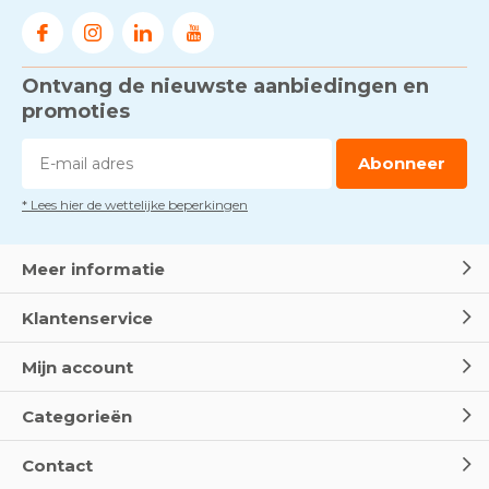
Door
Marco van Arbowinkel.nl
Ontvang de nieuwste aanbiedingen en
Voorkom brand met
rookmelders, hittemelders en
promoties
blusdekens
Door
Marco van Arbowinkel.nl
Abonneer
* Lees hier de wettelijke beperkingen
Dag van de BHV - Als elke
seconde telt
Door
Marco van Arbowinkel.nl
Meer informatie
Klantenservice
Wereld Eerste Hulp Dag 2025
- Leer EHBO red levens
Mijn account
Door
Marco van Arbowinkel.nl
Categorieën
Oogspoel flessen en
Contact
Oogdouches - Wat je moet
weten