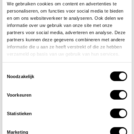
We gebruiken cookies om content en advertenties te
brandwonden oploopt omdat je helaas geen
personaliseren, om functies voor social media te bieden
branddeken in huis had. Het kopen van een
en om ons websiteverkeer te analyseren. Ook delen we
branddeken hoeft niet lastig te zijn en hoeft ook
informatie over uw gebruik van onze site met onze
zeker niet duur te zijn. Ook jij kunt dus
partners voor social media, adverteren en analyse. Deze
beschikken over een betaalbare, maar goed
partners kunnen deze gegevens combineren met andere
werkende blusdeken. Wacht dus niet te lang,
informatie die u aan ze heeft verstrekt of die ze hebben
bestel jouw goedwerkende blusdeken en wees
verzameld op basis van uw gebruik van hun services.
grote problemen voor!
Toestemmingsselectie
Noodzakelijk
Altijd op de hoogte blijven van de
laatste nieuwtjes, acties en meer?
Voorkeuren
Schrijf je in voor onze nieuwsbrief!
Statistieken
Abonneer
Marketing