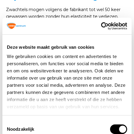
Zwachtels mogen volgens de fabrikant tot wel 50 keer
gewassen worden zonder hun elasticiteit te verliezen.
Hoewel de juiste zorg de levensduur van rekbare
verbanden zal verlengen, zullen ze ongeveer elke zes
maanden moeten worden vervangen bij veelvuldig
gebruik, of wanneer de verbanden hun "stijfheid" verliezen
Deze website maakt gebruik van cookies
en terugveren.
We gebruiken cookies om content en advertenties te
personaliseren, om functies voor social media te bieden
Wat zijn enkele veiligheids- en
en om ons websiteverkeer te analyseren. Ook delen we
comforttips?
informatie over uw gebruik van onze site met onze
partners voor social media, adverteren en analyse. Deze
Wikkel het verband niet te strak omdat dit de
partners kunnen deze gegevens combineren met andere
bloedstroom kan afsnijden
informatie die u aan ze heeft verstrekt of die ze hebben
Verwijder het verband minstens twee keer per dag.
verzameld op basis van uw gebruik van hun services.
Wacht een paar minuten ​​en wikkel het dan opnieuw
aan. Vraag je zorgverlener of je het verband 's
nachts moet dragen
Toestemmingsselectie
Verwijder het verband als een ledemaat koud, bleek,
Noodzakelijk