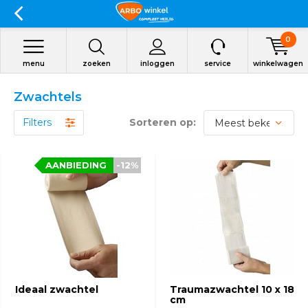
0
menu
zoeken
inloggen
service
winkelwagen
Zwachtels
Filters
Sorteren op:
AANBIEDING
-12%
Ideaal zwachtel
Traumazwachtel 10 x 18
cm