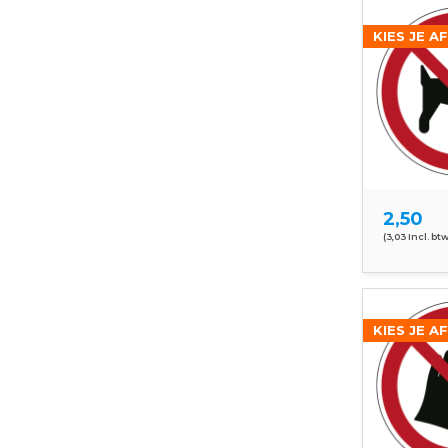
KIES JE A
2,50
(3,03 Incl. btw
KIES JE A