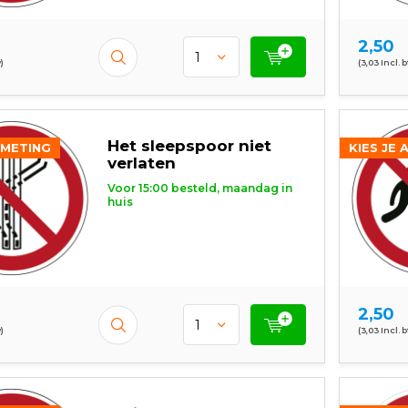
2,50
)
(3,03 Incl. 
Het sleepspoor niet
FMETING
KIES JE 
verlaten
Voor 15:00 besteld, maandag in
huis
2,50
)
(3,03 Incl. 