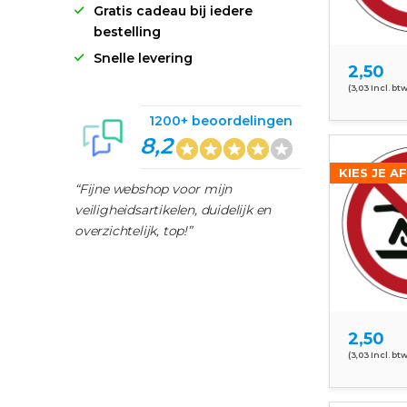
Gratis cadeau bij iedere
bestelling
Snelle levering
2,50
(3,03 Incl. btw
1200+ beoordelingen
8,2
KIES JE A
“Fijne webshop voor mijn
veiligheidsartikelen, duidelijk en
overzichtelijk, top!”
2,50
(3,03 Incl. btw