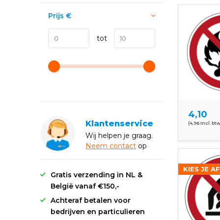
Prijs
€
tot
4,10
Klantenservice
(4,96 Incl. btw
Wij helpen je graag.
Neem
contact
op
KIES JE A
Gratis verzending in NL &
België vanaf €150,-
Achteraf betalen voor
bedrijven en particulieren