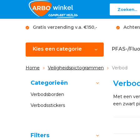
Gratis verzending v.a. €150,-
Achter
Kies een categorie
PFAS-/Fluo
Home
Veiligheidspictogrammen
Verbod
Verbo
Categorieën
Verbodsborden
Met een ver
een zwart p
Verbodsstickers
Sorteren op:
Filters