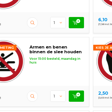
6,10
)
(7,38 Incl. 
Armen en benen
FMETING
KIES JE 
binnen de slee houden
Voor 15:00 besteld, maandag in
huis
2,50
)
(3,03 Incl. 