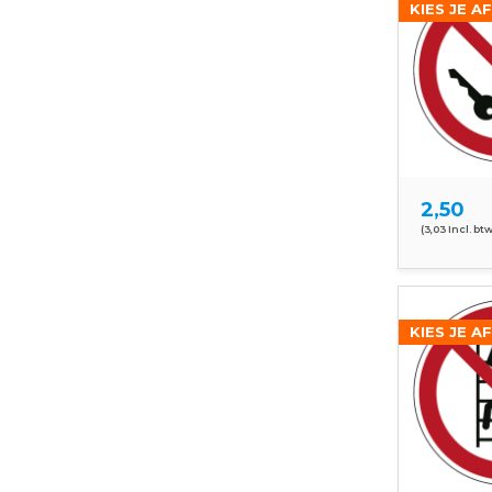
KIES JE A
2,50
(3,03 Incl. btw
KIES JE A