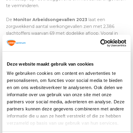
te verminderen.
De
Monitor Arbeidsongevallen 2023
laat een
zorgwekkend aantal werkongevallen zien met 2.386
slachtoffers waarvan 69 met dodelijke afloop. Vooral in
sectoren zoals bouw, logistiek en industrie gebeuren veel
incidenten. Dit rapport van de Arbeidsinspectie benadrukt
dat werkgevers proactief moeten zijn in het voorkomen
van ongevallen. Het nemen van preventieve
Deze website maakt gebruik van cookies
maatregelen, zoals goede training en het onderhoud van
We gebruiken cookies om content en advertenties te
veiligheidsapparatuur is essentieel om de veiligheid te
personaliseren, om functies voor social media te bieden
waarborgen. Veilig kunnen werken is een gezamenlijke
en om ons websiteverkeer te analyseren. Ook delen we
verantwoordelijkheid, zowel voor werkgevers als
informatie over uw gebruik van onze site met onze
werknemers.
partners voor social media, adverteren en analyse. Deze
Arbeidsongevallen naar oorzaak
partners kunnen deze gegevens combineren met andere
informatie die u aan ze heeft verstrekt of die ze hebben
Het voldoende voorkomen van arbeidsongevallen blijkt
verzameld op basis van uw gebruik van hun services.
nog steeds een flinke uitdaging. Veel incidenten