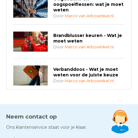
oogspoelflessen: wat je moet
weten
Door
Marco van Arbowinkel.nl
Brandblusser keuren - Wat je
moet weten
Door
Marco van Arbowinkel.nl
Verbanddoos - Wat je moet
weten voor de juiste keuze
Door
Marco van Arbowinkel.nl
AED-apparaten - Welke past
bij jouw situatie?
Door
Marco van Arbowinkel.nl
Neem contact op
Ons klantenservice staat voor je klaar.
Gezond én praktisch veilig