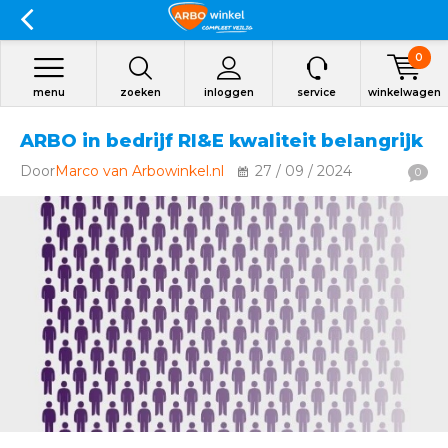
0
menu
zoeken
inloggen
service
winkelwagen
ARBO in bedrijf RI&E kwaliteit belangrijk
Door
Marco van Arbowinkel.nl
27 / 09 / 2024
0