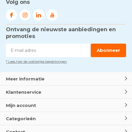
Volg ons
werken - RI&E als basis
Door
Marco van Arbowinkel.nl
Ontvang de nieuwste aanbiedingen en
Voorkom brand met
rookmelders, hittemelders en
promoties
blusdekens
Door
Marco van Arbowinkel.nl
Abonneer
* Lees hier de wettelijke beperkingen
Dag van de BHV - Als elke
seconde telt
Door
Marco van Arbowinkel.nl
Meer informatie
Klantenservice
Wereld Eerste Hulp Dag 2025
- Leer EHBO red levens
Mijn account
Door
Marco van Arbowinkel.nl
Categorieën
Oogspoel flessen en
Contact
Oogdouches - Wat je moet