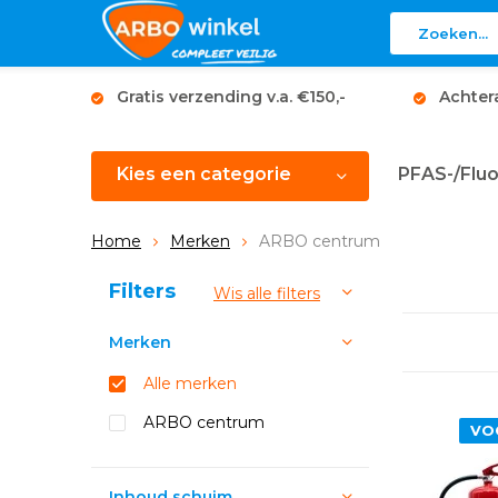
Gratis verzending v.a. €150,-
Achter
Kies een categorie
PFAS-/Fluo
Home
Merken
ARBO centrum
Sorteren op:
Filters
Wis alle filters
Merken
Alle merken
ARBO centrum
VO
Inhoud schuim