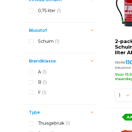
0,75 liter
(1)
Blusstof
2-pac
Schuim
(1)
Schui
liter A
Brandklasse
11
131,90
(134,25 Incl.
A
(1)
Voor 15:
maandag 
B
(1)
F
(1)
Type
A
Thuisgebruik
(1)