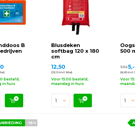
nddoos B
Blusdeken
Oogs
edrijven
softbag 120 x 180
500 
cm
50
12,50
5,-
7,02
btw)
(15,13 Incl. btw)
(6,05 Incl.
00 besteld,
Voor 15:00 besteld,
Voor 15
in huis
maandag in huis
maanda
ANBIEDING
-16%
A