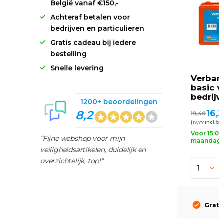
België vanaf €150,-
Achteraf betalen voor
bedrijven en particulieren
Gratis cadeau bij iedere
bestelling
Snelle levering
Verba
basic 
bedrij
1200+ beoordelingen
8,2
16
19,40
(17,77 Incl. 
Voor 15:
“Fijne webshop voor mijn
maandag 
veiligheidsartikelen, duidelijk en
overzichtelijk, top!”
Grat