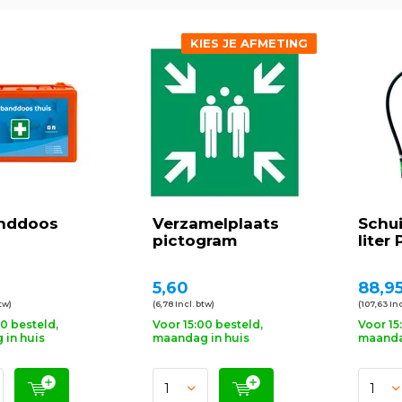
KIES JE AFMETING
nddoos
Verzamelplaats
Schu
pictogram
liter
5,60
88,9
btw)
(6,78 Incl. btw)
(107,63 Inc
00 besteld,
Voor 15:00 besteld,
Voor 15
in huis
maandag in huis
maanda