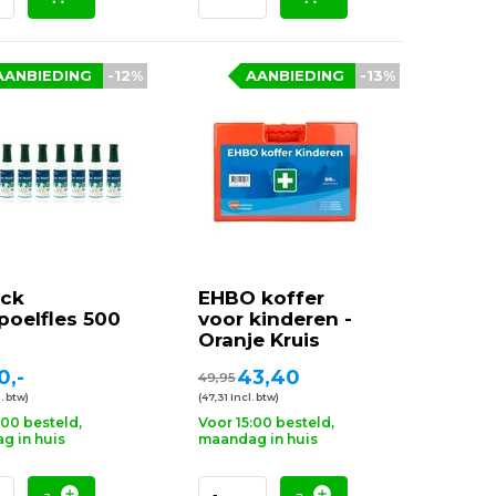
AANBIEDING
-12%
AANBIEDING
-13%
ack
EHBO koffer
oelfles 500
voor kinderen -
Oranje Kruis
0,-
43,40
49,95
. btw)
(47,31 Incl. btw)
:00 besteld,
Voor 15:00 besteld,
g in huis
maandag in huis