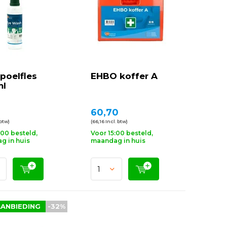
poelfles
EHBO koffer A
ml
60,70
 btw)
(66,16 Incl. btw)
:00 besteld,
Voor 15:00 besteld,
g in huis
maandag in huis
ANBIEDING
-32%