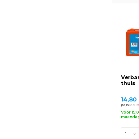
Verba
thuis
14,80
(16,13 Incl. 
Voor 15:
maandag 