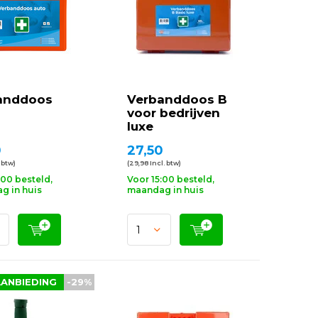
anddoos
Verbanddoos B
voor bedrijven
luxe
0
27,50
. btw)
(29,98 Incl. btw)
:00 besteld,
Voor 15:00 besteld,
g in huis
maandag in huis
ANBIEDING
-29%