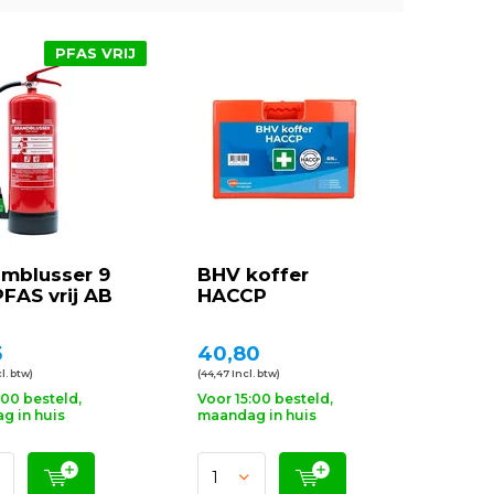
PFAS VRIJ
imblusser 9
BHV koffer
 PFAS vrij AB
HACCP
5
40,80
l. btw)
(44,47 Incl. btw)
:00 besteld,
Voor 15:00 besteld,
g in huis
maandag in huis