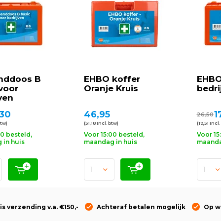
nddoos B
EHBO koffer
EHBO
voor
Oranje Kruis
bedri
ven
,30
46,95
1
26,50
btw)
(51,18 Incl. btw)
(19,51 Incl.
00 besteld,
Voor 15:00 besteld,
Voor 15
in huis
maandag in huis
maanda
is verzending v.a. €150,-
Achteraf betalen mogelijk
Op w