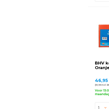
BHV k
Oranje
46,95
(51,18 Incl. b
Voor 15:
maandag 