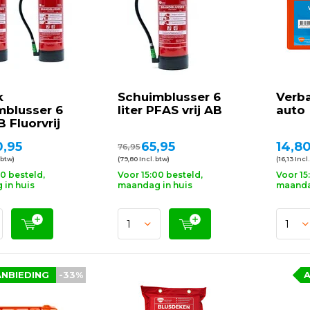
k
Schuimblusser 6
Verb
mblusser 6
liter PFAS vrij AB
auto
B Fluorvrij
0,95
65,95
14,8
76,95
 btw)
(79,80 Incl. btw)
(16,13 Incl
00 besteld,
Voor 15:00 besteld,
Voor 15
in huis
maandag in huis
maanda
ANBIEDING
-33%
A