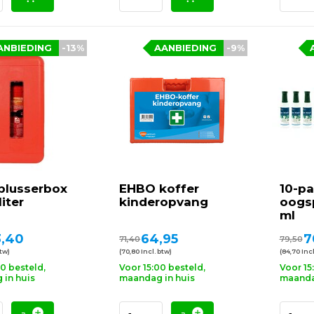
ANBIEDING
-13%
AANBIEDING
-9%
blusserbox
EHBO koffer
10-p
liter
kinderopvang
oogsp
ml
,40
64,95
7
71,40
79,50
btw)
(70,80 Incl. btw)
(84,70 Incl
00 besteld,
Voor 15:00 besteld,
Voor 15
in huis
maandag in huis
maanda