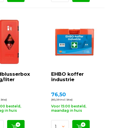
dblusserbox
EHBO koffer
g/liter
industrie
76,50
. btw)
(83,39 Incl. btw)
:00 besteld,
Voor 15:00 besteld,
g in huis
maandag in huis