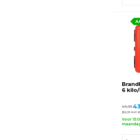
A
Brand
6 kilo/
43
49,95
(52,51 Incl. 
Voor 15:
maandag 