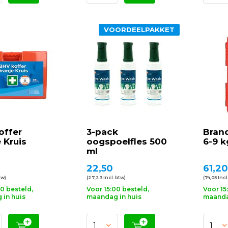
VOORDEELPAKKET
offer
3-pack
Bran
 Kruis
oogspoelfles 500
6-9 k
ml
22,50
61,20
tw)
(27,23 Incl. btw)
(74,05 Incl
00 besteld,
Voor 15:00 besteld,
Voor 15
in huis
maandag in huis
maanda