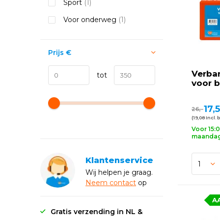
Sport
(1)
Voor onderweg
(1)
Prijs
€
Verba
tot
voor b
17,
26,-
(19,08 Incl. 
Voor 15:
maandag 
Klantenservice
Wij helpen je graag.
Neem
contact
op
A
Gratis verzending in NL &