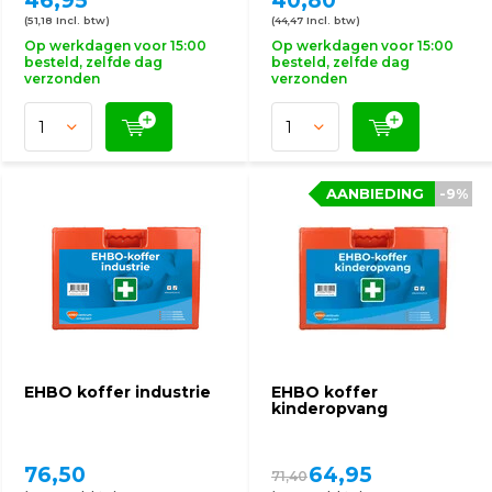
46,95
40,80
(51,18 Incl. btw)
(44,47 Incl. btw)
Op werkdagen voor 15:00
Op werkdagen voor 15:00
besteld, zelfde dag
besteld, zelfde dag
verzonden
verzonden
AANBIEDING
-9%
EHBO koffer industrie
EHBO koffer
kinderopvang
76,50
64,95
71,40