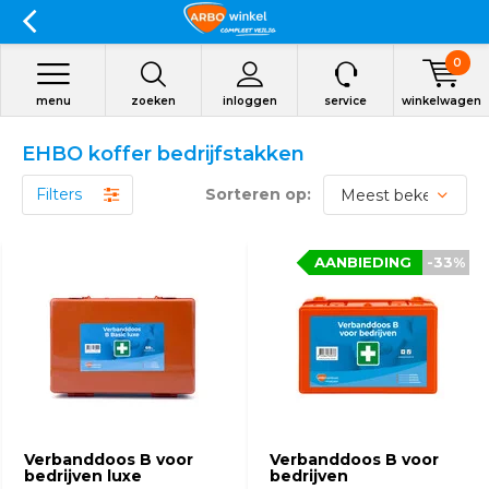
0
menu
zoeken
inloggen
service
winkelwagen
EHBO koffer bedrijfstakken
Filters
Sorteren op:
AANBIEDING
-33%
Verbanddoos B voor
Verbanddoos B voor
bedrijven luxe
bedrijven