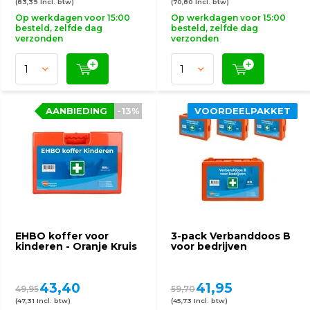
(83,39 Incl. btw)
(70,80 Incl. btw)
Op werkdagen voor 15:00
Op werkdagen voor 15:00
besteld, zelfde dag
besteld, zelfde dag
verzonden
verzonden
AANBIEDING
-13%
VOORDEELPAKKET
EHBO koffer voor
3-pack Verbanddoos B
kinderen - Oranje Kruis
voor bedrijven
43,40
41,95
49,95
59,70
(47,31 Incl. btw)
(45,73 Incl. btw)