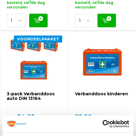
besteld, zelfde dag
besteld, zelfde dag
verzonden
verzonden
VOORDEELPAKKET
3-pack Verbanddoos
Verbanddoos kinderen
auto DIN 13164
34,95
25,50
47,70
(38,10 Incl. btw)
(27,80 Incl. btw)
Op werkdagen voor 15:00
Op werkdagen voor 15:00
besteld, zelfde dag
besteld, zelfde dag