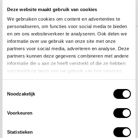
verzonden
verzonden
Deze website maakt gebruik van cookies
We gebruiken cookies om content en advertenties te
personaliseren, om functies voor social media te bieden
en om ons websiteverkeer te analyseren. Ook delen we
DETECTABLE (HACCP)
informatie over uw gebruik van onze site met onze
partners voor social media, adverteren en analyse. Deze
partners kunnen deze gegevens combineren met andere
informatie die u aan ze heeft verstrekt of die ze hebben
verzameld op basis van uw gebruik van hun services.
Toestemmingsselectie
EHBO koffer bouw
EHBO-koffer horeca
Noodzakelijk
HACCP
71,40
70,40
Voorkeuren
(77,83 Incl. btw)
(76,74 Incl. btw)
Op werkdagen voor 15:00
Op werkdagen voor 15:00
besteld, zelfde dag
besteld, zelfde dag
Statistieken
verzonden
verzonden