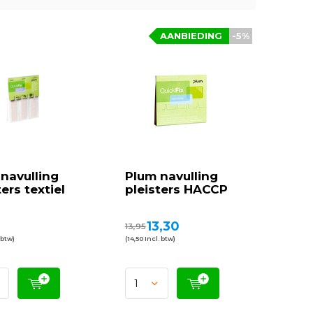
AANBIEDING
-5%
navulling
Plum navulling
ters textiel
pleisters HACCP
0
13,30
13,95
 btw)
(14,50 Incl. btw)