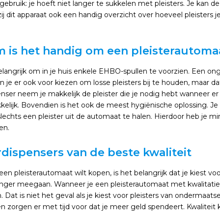
 gebruik: je hoeft niet langer te sukkelen met pleisters. Je kan
ij dit apparaat ook een handig overzicht over hoeveel pleisters j
is het handig om een pleisterautomaa
elangrijk om in je huis enkele EHBO-spullen te voorzien. Een ong
an je er ook voor kiezen om losse pleisters bij te houden, maar 
enser neem je makkelijk de pleister die je nodig hebt wanneer er
elijk. Bovendien is het ook de meest hygiënische oplossing. Je h
lechts een pleister uit de automaat te halen. Hierdoor heb je mi
en.
rdispensers van de beste kwaliteit
en pleisterautomaat wilt kopen, is het belangrijk dat je kiest 
anger meegaan. Wanneer je een pleisterautomaat met kwalitatieve
en. Dat is niet het geval als je kiest voor pleisters van ondermaats
 zorgen er met tijd voor dat je meer geld spendeert. Kwaliteit 