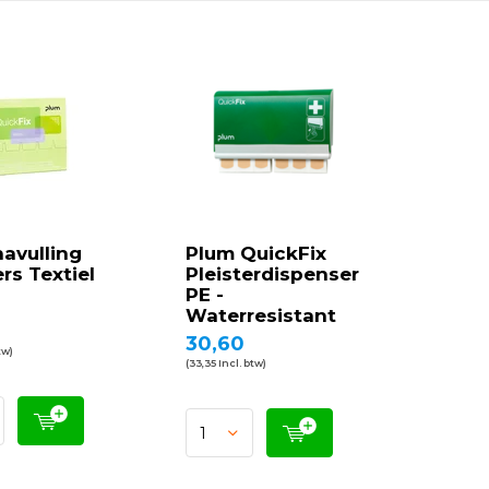
avulling
Plum QuickFix
ers Textiel
Pleisterdispenser
PE -
Waterresistant
30,60
tw)
(33,35 Incl. btw)