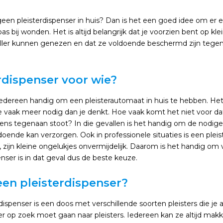
geen pleisterdispenser in huis? Dan is het een goed idee om er
as bij wonden. Het is altijd belangrijk dat je voorzien bent op kl
ler kunnen genezen en dat ze voldoende beschermd zijn tegen v
rdispenser voor wie?
iedereen handig om een pleisterautomaat in huis te hebben. Het
e vaak meer nodig dan je denkt. Hoe vaak komt het niet voor dat j
ns tegenaan stoot? In die gevallen is het handig om de nodige p
doende kan verzorgen. Ook in professionele situaties is een plei
 zijn kleine ongelukjes onvermijdelijk. Daarom is het handig om
enser is in dat geval dus de beste keuze.
een pleisterdispenser?
dispenser is een doos met verschillende soorten pleisters die je
er op zoek moet gaan naar pleisters. Iedereen kan ze altijd makk