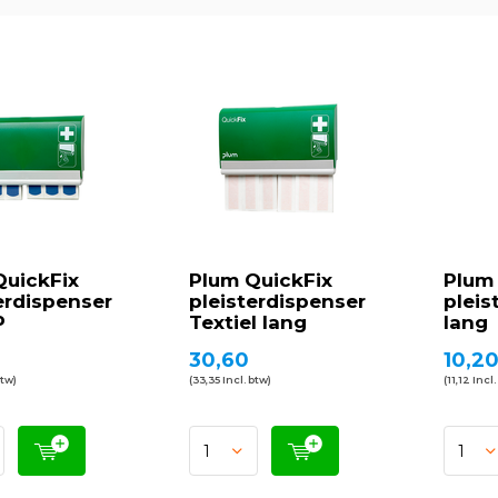
QuickFix
Plum QuickFix
Plum 
erdispenser
pleisterdispenser
pleis
P
Textiel lang
lang
30,60
10,2
btw)
(33,35 Incl. btw)
(11,12 Incl.