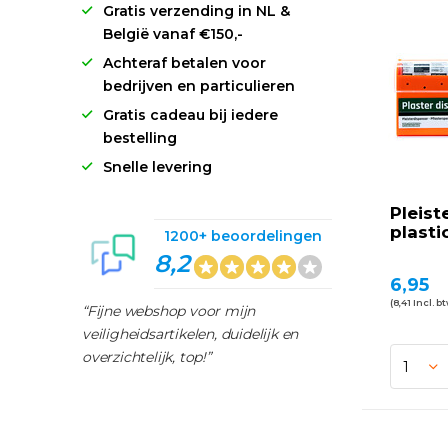
Gratis verzending in NL &
België vanaf €150,-
Achteraf betalen voor
bedrijven en particulieren
Gratis cadeau bij iedere
bestelling
Snelle levering
Pleist
plasti
1200+ beoordelingen
8,2
6,95
(8,41 Incl. b
“Fijne webshop voor mijn
veiligheidsartikelen, duidelijk en
overzichtelijk, top!”