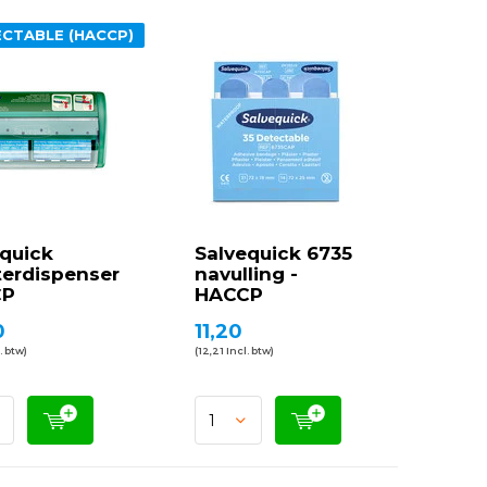
CTABLE (HACCP)
quick
Salvequick 6735
terdispenser
navulling -
CP
HACCP
0
11,20
. btw)
(12,21 Incl. btw)