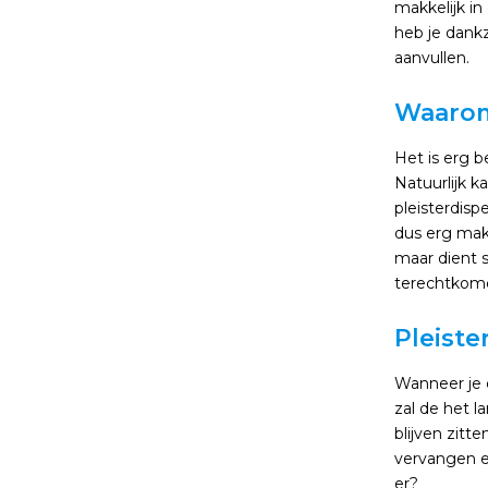
makkelijk in
heb je dankz
aanvullen.
Waarom 
Het is erg b
Natuurlijk k
pleisterdisp
dus erg makk
maar dient s
terechtkom
Pleiste
Wanneer je e
zal de het l
blijven zitt
vervangen en
er?