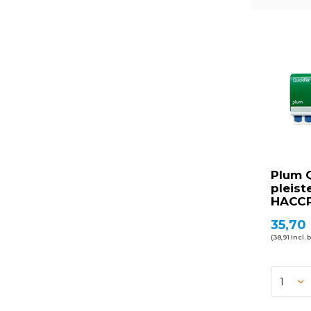
Plum 
pleist
HACC
35,70
(38,91 Incl. 