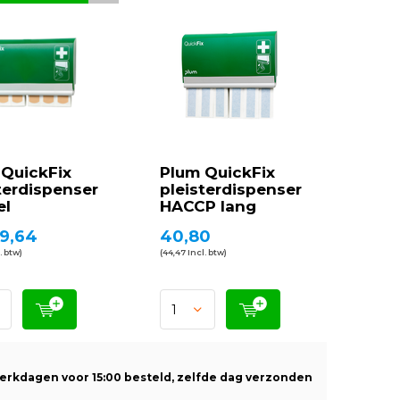
 QuickFix
Plum QuickFix
terdispenser
pleisterdispenser
el
HACCP lang
9,64
40,80
. btw)
(44,47 Incl. btw)
erkdagen voor 15:00 besteld, zelfde dag verzonden