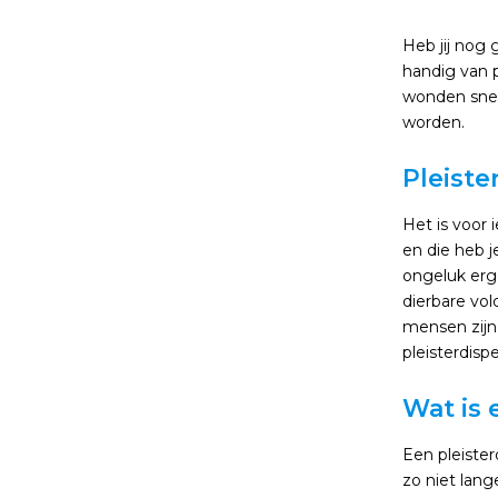
Heb jij nog 
handig van p
wonden snel
worden.
Pleiste
Het is voor 
en die heb j
ongeluk erge
dierbare vol
mensen zijn,
pleisterdisp
Wat is 
Een pleister
zo niet lang