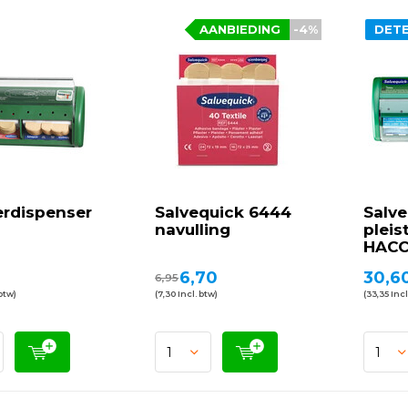
AANBIEDING
-4%
DETE
erdispenser
Salvequick 6444
Salve
navulling
pleis
HAC
6,70
30,6
6,95
 btw)
(7,30 Incl. btw)
(33,35 Incl