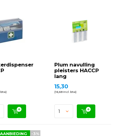
terdispenser
Plum navulling
CP
pleisters HACCP
lang
0
15,30
. btw)
(16,68 Incl. btw)
AANBIEDING
-3%