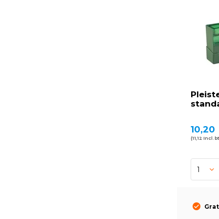
Pleist
stand
10,20
(11,12 Incl. b
Grat