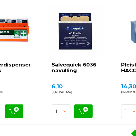
erdispenser
Salvequick 6036
Pleis
c
navulling
HAC
6,10
14,3
tw)
(6,65 Incl. btw)
(15,59 Incl