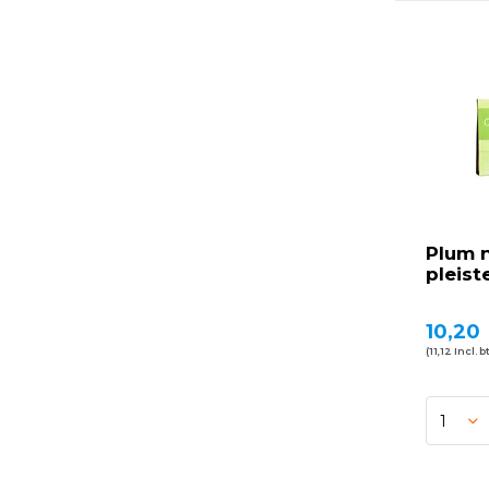
Plum n
pleist
10,20
(11,12 Incl. b