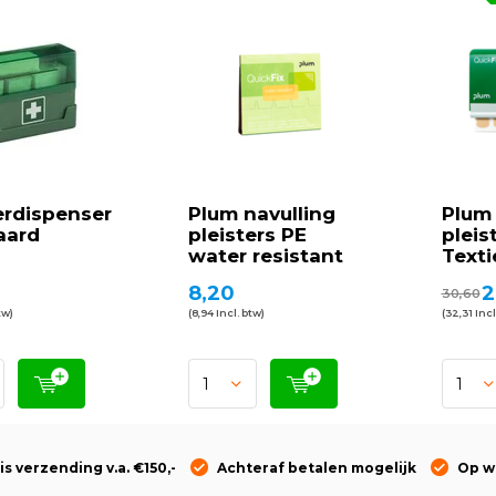
erdispenser
Plum navulling
Plum
aard
pleisters PE
pleis
water resistant
Texti
8,20
2
30,60
tw)
(8,94 Incl. btw)
(32,31 Incl
is verzending v.a. €150,-
Achteraf betalen mogelijk
Op w