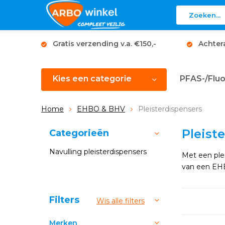
Gratis verzending v.a. €150,-
Achter
Kies een categorie
PFAS-/Fluo
Home
EHBO & BHV
Pleisterdispensers
Pleist
Categorieën
Navulling pleisterdispensers
Met een plei
van een EHBO
Sorteren op:
Filters
Wis alle filters
Merken