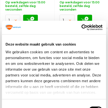
Op werkdagen voor 15:00
Op werkdagen voor 15:00
besteld, zelfde dag
besteld, zelfde dag
verzonden
verzonden
KIES JE AFMETING
KIES JE AFMETING
Deze website maakt gebruik van cookies
We gebruiken cookies om content en advertenties te
personaliseren, om functies voor social media te bieden
en om ons websiteverkeer te analyseren. Ook delen we
informatie over uw gebruik van onze site met onze
partners voor social media, adverteren en analyse. Deze
Verboden om knopen
Verboden slijpschijf te
partners kunnen deze gegevens combineren met andere
te maken
gebruiken
informatie die u aan ze heeft verstrekt of die ze hebben
verzameld op basis van uw gebruik van hun services.
2,50
2,50
(3,03 Incl. btw)
(3,03 Incl. btw)
Toestemmingsselectie
Op werkdagen voor 15:00
Op werkdagen voor 15:00