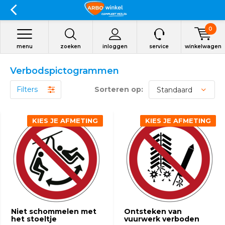
0
menu
zoeken
inloggen
service
winkelwagen
Verbodspictogrammen
Filters
Sorteren op:
KIES JE AFMETING
KIES JE AFMETING
Niet schommelen met
Ontsteken van
het stoeltje
vuurwerk verboden