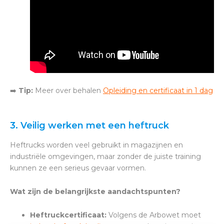
➡️
Tip:
Meer over behalen
Opleiding en certificaat in 1 dag
3. Veilig werken met een heftruck
Heftrucks worden veel gebruikt in magazijnen en
industriële omgevingen, maar zonder de juiste training
kunnen ze een serieus gevaar vormen.
Wat zijn de belangrijkste aandachtspunten?
Heftruckcertificaat:
Volgens de Arbowet moet