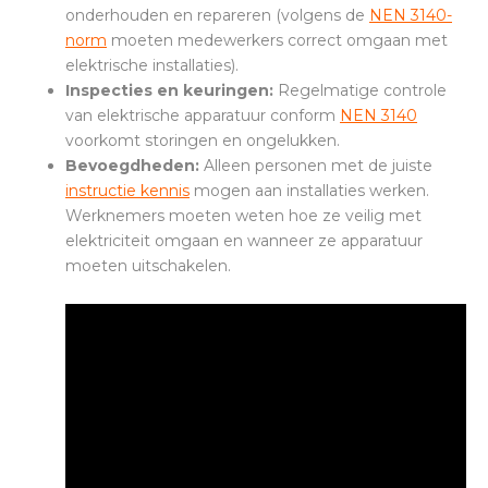
onderhouden en repareren (v
olgens de
NEN 3140-
norm
moeten medewerkers correct omgaan met
elektrische installaties).
Inspecties en keuringen:
Regelmatige controle
van elektrische apparatuur conform
NEN 3140
voorkomt storingen en ongelukken.
Bevoegdheden:
Alleen personen met de juiste
instructie kennis
mogen aan installaties werken.
Werknemers moeten weten hoe ze veilig met
elektriciteit omgaan en wanneer ze apparatuur
moeten uitschakelen.