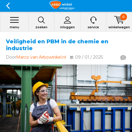
0
menu
zoeken
inloggen
service
winkelwagen
Veiligheid en PBM in de chemie en
industrie
Door
Marco van Arbowinkel.nl
09 / 01 / 2025
0