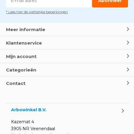
Abonneer
* Lees hier de wettelijke beperkingen
Dag van de BHV - Als elke
seconde telt
Door
Marco van Arbowinkel.nl
Meer informatie
Klantenservice
Wereld Eerste Hulp Dag 2025
- Leer EHBO red levens
Mijn account
Door
Marco van Arbowinkel.nl
Categorieën
Oogspoel flessen en
Contact
Oogdouches - Wat je moet
weten
Door
Marco van Arbowinkel.nl
Arbowinkel B.V.
Kazemat 4
3905 NR Veenendaal