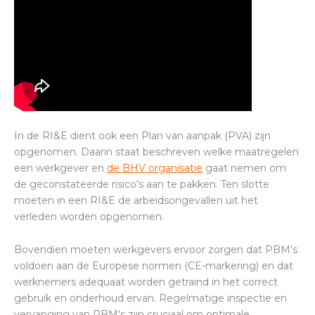
In de RI&E dient ook een Plan van aanpak (PVA) zijn
opgenomen. Daarin staat beschreven welke maatregelen
een werkgever en
de BHV organisatie
gaat nemen om
de geconstateerde risico’s aan te pakken. Ten slotte
moeten in een RI&E de arbeidsongevallen uit het
verleden worden opgenomen.
Bovendien moeten werkgevers ervoor zorgen dat PBM's
voldoen aan de Europese normen (CE-markering) en dat
werknemers adequaat worden getraind in het correct
gebruik en onderhoud ervan. Regelmatige inspectie en
vervanging van PBM's zijn cruciaal om optimale