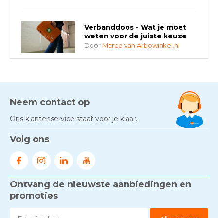
Verbanddoos - Wat je moet
weten voor de juiste keuze
Door
Marco van Arbowinkel.nl
AED-apparaten - Welke past
bij jouw situatie?
Door
Marco van Arbowinkel.nl
Neem contact op
Ons klantenservice staat voor je klaar.
Gezond én praktisch veilig
Volg ons
werken - RI&E als basis
Door
Marco van Arbowinkel.nl
Ontvang de nieuwste aanbiedingen en
Voorkom brand met
rookmelders, hittemelders en
promoties
blusdekens
Door
Marco van Arbowinkel.nl