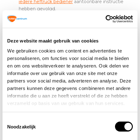
iedere heftruck bediener
aantoonbare instructie
hebben gevolgd.
Rijvaardigheid en veiligheid:
Correct laden en
manoeuvreren voorkomt schade en ongevallen.
Onderhoud en keuring:
R
egelmatige controle van
banden, remmen en hydraulische systemen
Deze website maakt gebruik van cookies
vermindert de kans op technische storingen.
We gebruiken cookies om content en advertenties te
Reduceer
technische storingen met periodieke
personaliseren, om functies voor social media te bieden
inspecties.
en om ons websiteverkeer te analyseren. Ook delen we
informatie over uw gebruik van onze site met onze
partners voor social media, adverteren en analyse. Deze
partners kunnen deze gegevens combineren met andere
informatie die u aan ze heeft verstrekt of die ze hebben
verzameld op basis van uw gebruik van hun services.
Toestemmingsselectie
Noodzakelijk