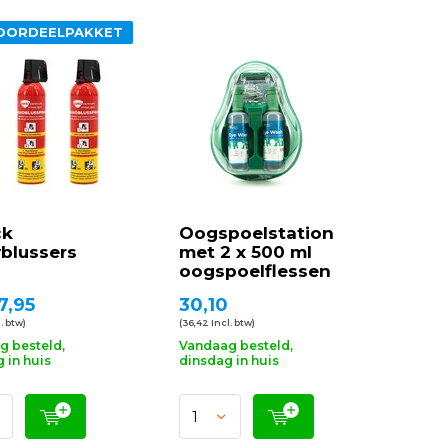
OORDEELPAKKET
ck
Oogspoelstation
blussers
met 2 x 500 ml
oogspoelflessen
7,95
30,10
. btw)
(36,42 Incl. btw)
g besteld,
Vandaag besteld,
 in huis
dinsdag in huis