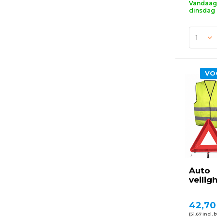
Vandaag 
dinsdag 
VO
Auto
veilig
42,70
(51,67 Incl. 