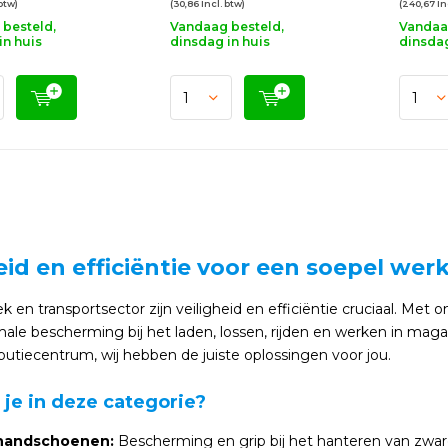
 btw)
(30,86 Incl. btw)
(240,67 In
besteld,
Vandaag besteld,
Vandaa
in huis
dinsdag in huis
dinsdag
eid en efficiëntie voor een soepel wer
iek en transportsector zijn veiligheid en efficiëntie cruciaal. Met
male bescherming bij het laden, lossen, rijden en werken in maga
ributiecentrum, wij hebben de juiste oplossingen voor jou.
 je in deze categorie?
handschoenen:
Bescherming en grip bij het hanteren van zwar