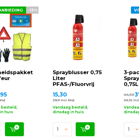
ANBIEDING
-13%
V
heidspakket
Sprayblusser 0,75
3-pa
feur
Liter
Spray
PFAS-/Fluorvrij
0,75L
,95
15,30
3
44,50
btw)
(18,51 Incl. btw)
(45,92 Incl
besteld,
Vandaag besteld,
Vandaa
in huis
dinsdag in huis
dinsdag