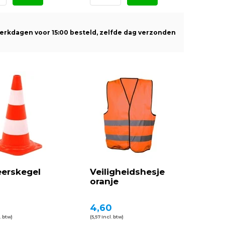
erkdagen voor 15:00 besteld, zelfde dag verzonden
eerskegel
Veiligheidshesje
oranje
0
4,60
. btw)
(5,57 Incl. btw)