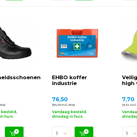
gheidsschoenen
EHBO koffer
Veili
industrie
high v
76,50
7,70
 btw)
(83,39 Incl. btw)
(9,32 Incl.
besteld,
Vandaag besteld,
Vandaa
in huis
dinsdag in huis
dinsdag