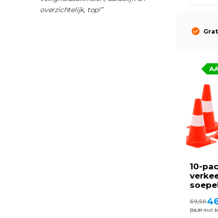
overzichtelijk, top!”
Grat
A
10-pa
verke
soepe
46
69,50
(56,81 Incl. 