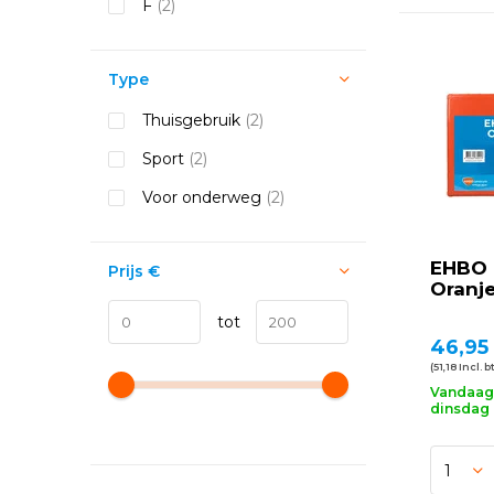
F
(2)
Type
Thuisgebruik
(2)
Sport
(2)
Voor onderweg
(2)
EHBO 
Prijs
€
Oranje
tot
46,95
(51,18 Incl. b
Vandaag 
dinsdag 