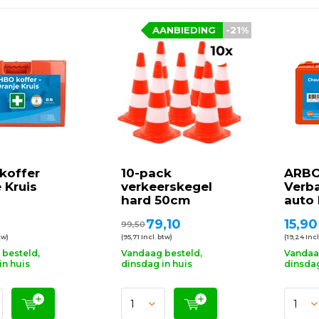
AANBIEDING
-21%
koffer
10-pack
ARBO
 Kruis
verkeerskegel
Verb
hard 50cm
auto 
79,10
15,90
99,50
tw)
(95,71 Incl. btw)
(19,24 Incl
besteld,
Vandaag besteld,
Vandaa
in huis
dinsdag in huis
dinsdag