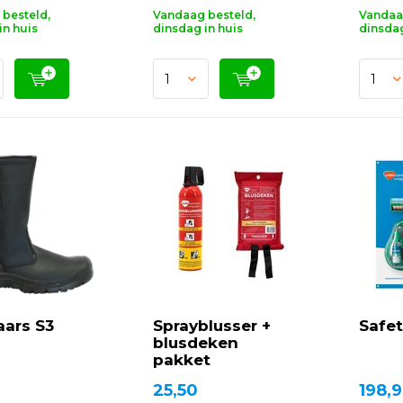
besteld,
Vandaag besteld,
Vandaa
in huis
dinsdag in huis
dinsdag
aars S3
Sprayblusser +
Safet
blusdeken
pakket
25,50
198,