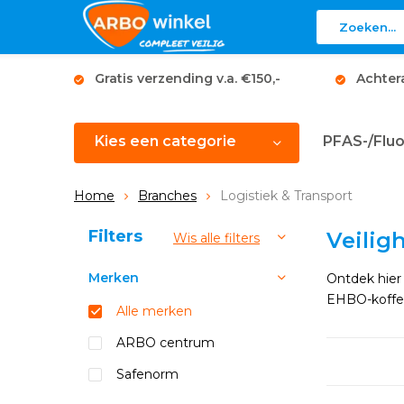
Gratis verzending v.a. €150,-
Achter
Kies een categorie
PFAS-/Fluo
Home
Branches
Logistiek & Transport
Sorteren op:
Filters
Veilig
Wis alle filters
Merken
Ontdek hier 
EHBO-koffer
Alle merken
ARBO centrum
Safenorm