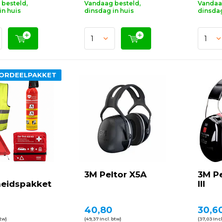
besteld,
Vandaag besteld,
Vandaa
in huis
dinsdag in huis
dinsdag
ORDEELPAKKET
3M Peltor X5A
3M P
heidspakket
III
40,80
30,6
btw)
(49,37 Incl. btw)
(37,03 Incl