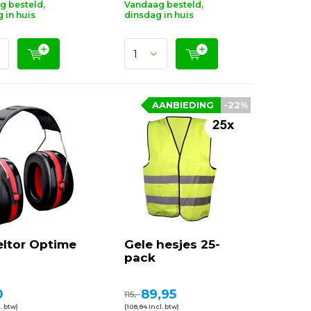
g besteld,
Vandaag besteld,
 in huis
dinsdag in huis
AANBIEDING
-22%
eltor Optime
Gele hesjes 25-
pack
0
89,95
115,-
. btw)
(108,84 Incl. btw)