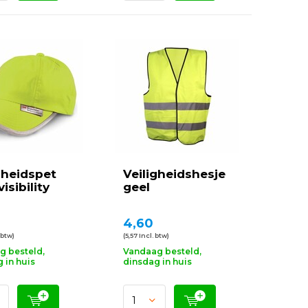
gheidspet
Veiligheidshesje
isibility
geel
4,60
 btw)
(5,57 Incl. btw)
g besteld,
Vandaag besteld,
 in huis
dinsdag in huis