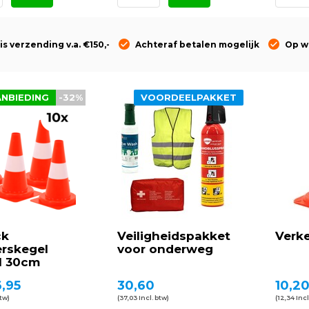
is verzending v.a. €150,-
Achteraf betalen mogelijk
Op w
ANBIEDING
-32%
VOORDEELPAKKET
ck
Veiligheidspakket
Verk
erskegel
voor onderweg
l 30cm
,95
30,60
10,2
btw)
(37,03 Incl. btw)
(12,34 Incl