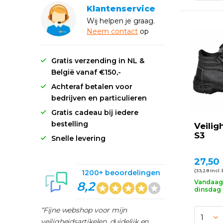
Klantenservice
Wij helpen je graag.
Neem
contact
op
Gratis verzending in NL &
België vanaf €150,-
Achteraf betalen voor
bedrijven en particulieren
Gratis cadeau bij iedere
bestelling
Veili
S3
Snelle levering
27,50
(33,28 Incl.
1200+ beoordelingen
Vandaag 
8,2
dinsdag 
“Fijne webshop voor mijn
veiligheidsartikelen, duidelijk en