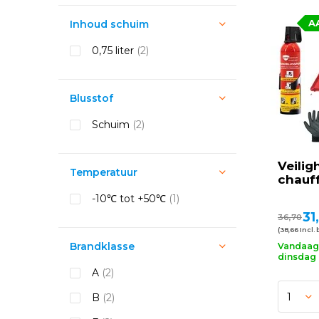
A
Inhoud schuim
0,75 liter
(2)
Blusstof
Schuim
(2)
Veilig
Temperatuur
chauf
-10℃ tot +50℃
(1)
31
36,70
(38,66 Incl. 
Brandklasse
Vandaag 
dinsdag 
A
(2)
B
(2)