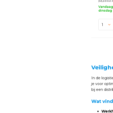
(43,20 Incl.
Vandaag 
dinsdag 
Veiligh
In de logist
je voor opti
bij een dist
Wat vind
Werk