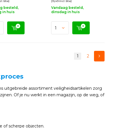
cl. btw)
(15,49 Incl. btw)
g besteld,
Vandaag besteld,
 in huis
dinsdag in huis
1
2
kproces
 ons uitgebreide assortiment veiligheidsartikelen zorg
zijnen. Of je nu werkt in een magazijn, op de weg, of
e of scherpe objecten.