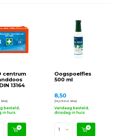
 centrum
Oogspoelfles
anddoos
500 ml
DIN 13164
8,50
. btw)
(10,29 Incl. btw)
g besteld,
Vandaag besteld,
 in huis
dinsdag in huis